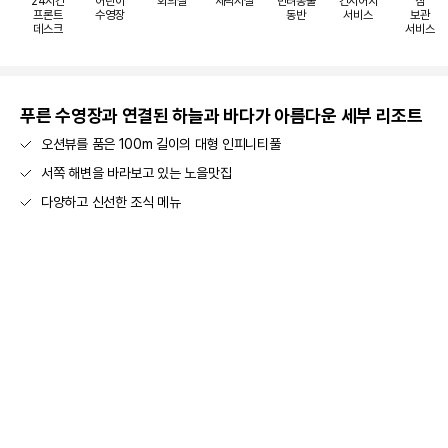
24시간
어린이
회의실
세탁시설
반려동물
컨시어지
짐
프론트
수영장
동반
서비스
보관
데스크
서비스
푸른 수영장과 연결된 하늘과 바다가 아름다운 세부 리조트
오션뷰를 품은 100m 길이의 대형 인피니티풀
서쪽 해변을 바라보고 있는 노을맛집
다양하고 신선한 조식 메뉴