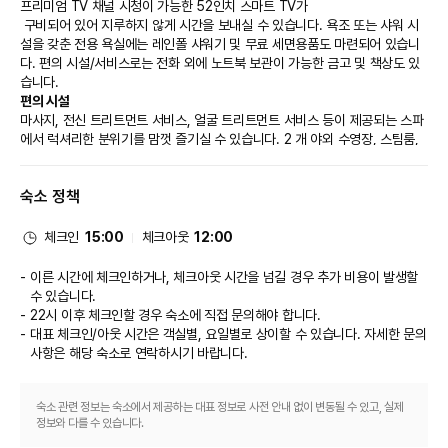
프리미엄 TV 채널 시청이 가능한 52인치 스마트 TV가

 구비되어 있어 지루하지 않게 시간을 보내실 수 있습니다. 욕조 또는 샤워 시
설을 갖춘 전용 욕실에는 레인폴 샤워기 및 무료 세면용품도 마련되어 있습니
다. 편의 시설/서비스로는 전화 외에 노트북 보관이 가능한 금고 및 책상도 있
습니다.
편의 시설
마사지, 전신 트리트먼트 서비스, 얼굴 트리트먼트 서비스 등이 제공되는 스파
에서 럭셔리한 분위기를 맘껏 즐기실 수 있습니다. 2 개 야외 수영장, 스팀룸, 
피트니스 센터 등의 레크리에이션 시설에 확실히 만족하실 것입니다. 이 호텔
에는 무료 무선 인터넷, 콘시어지 서비스 및 아케이드/게임룸도 편의 시설/서
숙소 정책
비스로 마련되어 있습니다.
식당
호텔의 레스토랑에서 맛있는 식사를 즐겨보세요. 또는 편하게 24시간 룸서비
체크인
15:00
체크아웃
12:00
스를 이용하실 수도 있습니다. 바/라운지 또는 풀사이드 바에서는 여유롭게 음
료를 마시며 하루를 마무리하실 수 있어요. 아침 식사(풀 브렉퍼스트)를 매일 
이른 시간에 체크인하거나, 체크아웃 시간을 넘길 경우 추가 비용이 발생할
06:00 ~ 10:00에 유료로 이용하실 수 있습니다.
수 있습니다.
비즈니스, 기타 편의시설
22시 이후 체크인할 경우 숙소에 직접 문의해야 합니다.
대표적인 편의 시설과 서비스로는 간편 체크인, 간편 체크아웃, 로비의 무료 신
대표 체크인/아웃 시간은 객실별, 요일별로 상이할 수 있습니다. 자세한 문의
문 등이 있습니다. 라푸라푸에서의 행사를 계획하시나요? 이 호텔에는 컨퍼런
사항은 해당 숙소
로 연락하시기 바랍니다.
스 공간 및 5 개 회의실 등으로 구성된 1235 제곱미터 크기의 공간이 마련되
어 있습니다. 고객께서는 별도 요금으로 왕복 공항 셔틀(24시간 운행) 서비스
를 이용하실 수 있고, 시설 내에서 무료 셀프 주차도 가능합니다.
숙소 관련 정보는 숙소에서 제공하는 대표 정보로 사전 안내 없이 변동될 수 있고, 실제
정보와 다를 수 있습니다.