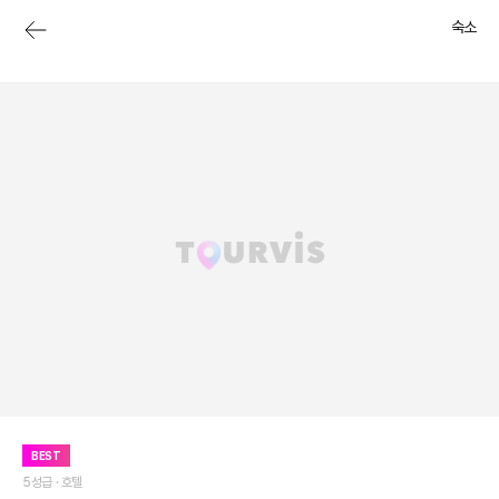
숙소
BEST
5성급 ·
호텔