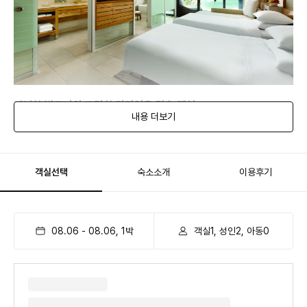
넉넉한 발코니와 모던한 디자인을 갖춘 객실
내용 더보기
객실선택
숙소소개
이용후기
08.06
-
08.06
,
1
박
객실1, 성인2, 아동0