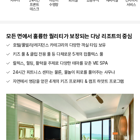
사우나
24시간
어린이
회의실
쇼핑구역
세탁시설
컨시어지
프론트
수영장
서비스
데스크
모든 면에서 훌륭한 퀄리티가 보장되는 다낭 리조트의 중심
호텔/풀빌라/레지던스 카테고리의 다양한 객실 타입 보유
키즈 풀 & 클럽 전용 풀 등 다채로운 5개의 컴플렉스 풀
릴렉스, 힐링, 활력을 주제로 다양한 테마를 갖춘 VIE SPA
24시간 피트니스 센터는 물론, 물놀이 피로를 풀어주는 사우나
자연에서 영감을 얻은 4개의 키즈 프로퍼티 & 캠프 하얏트 프로그램