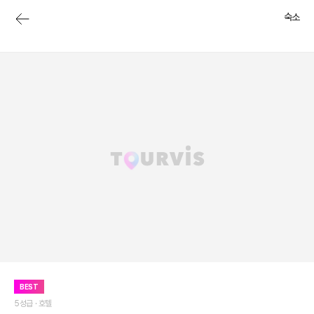
숙소
BEST
5성급 ·
호텔