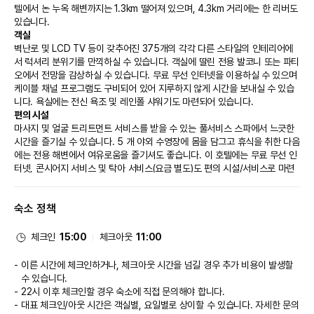
텔에서 논 누옥 해변까지는 1.3km 떨어져 있으며, 4.3km 거리에는 한 리버도 
있습니다.
객실
벽난로 및 LCD TV 등이 갖추어진 375개의 각각 다른 스타일의 인테리어에
서 럭셔리 분위기를 만끽하실 수 있습니다. 객실에 딸린 전용 발코니 또는 파티
오에서 전망을 감상하실 수 있습니다. 무료 무선 인터넷을 이용하실 수 있으며 
케이블 채널 프로그램도 구비되어 있어 지루하지 않게 시간을 보내실 수 있습
니다. 욕실에는 전신 욕조 및 레인폴 샤워기도 마련되어 있습니다.
편의 시설
마사지 및 얼굴 트리트먼트 서비스를 받을 수 있는 풀서비스 스파에서 느긋한 
시간을 즐기실 수 있습니다. 5 개 야외 수영장에 몸을 담그고 휴식을 취한 다음
에는 전용 해변에서 여유로움을 즐기셔도 좋습니다. 이 호텔에는 무료 무선 인
터넷, 콘시어지 서비스 및 탁아 서비스(요금 별도)도 편의 시설/서비스로 마련
되어 있습니다.
식당
숙소 정책
이 호텔에는 3 개의 레스토랑이 있으며 이중 하나인 Osteria al Mare에서 이
탈리아 요리를 즐기실 수 있습니다. 또는 편하게 객실에서 24시간 룸서비스를 
이용하실 수 있어요. 커피숍/카페에서는 스낵이 제공됩니다. 바/라운지에서는 
체크인
15:00
체크아웃
11:00
음료를 마시며 하루를 여유롭게 마무리하실 수 있어요. 아침 식사(뷔페)를 매일 
06:30 ~ 10:30에 유료로 이용하실 수 있습니다.
이른 시간에 체크인하거나, 체크아웃 시간을 넘길 경우 추가 비용이 발생할
비즈니스, 기타 편의시설
수 있습니다.
대표적인 편의 시설과 서비스로는 비즈니스 센터, 리무진/타운카 서비스, 드라
22시 이후 체크인할 경우 숙소에 직접 문의해야 합니다.
이클리닝/세탁 서비스 등이 있습니다. 이 호텔의 행사 시설은 컨퍼런스 센터 
대표 체크인/아웃 시간은 객실별, 요일별로 상이할 수 있습니다. 자세한 문의