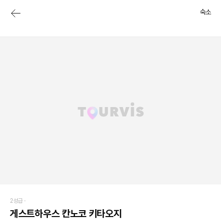
숙소
2성급 ·
게스트하우스 칸노코 키타오지