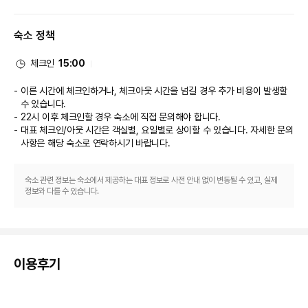
편의 시설
숙소 정책
야외 수영장, 스팀룸, 24시간 피트니스 센터 등의 레크리에이션 시설을 즐기
실 수 있습니다. 이 호텔에는 무료 무선 인터넷 및 콘시어지 서비스도 마련되어 
있습니다.

체크인
15:00
식당
이른 시간에 체크인하거나, 체크아웃 시간을 넘길 경우 추가 비용이 발생할
수 있습니다.
호텔의 레스토랑에서 맛있는 식사를 즐겨보세요. 또는 편하게 룸서비스(이용 
22시 이후 체크인할 경우 숙소에 직접 문의해야 합니다.
시간 제한)를 이용하실 수도 있습니다. 아침 식사(유럽식)를 매일 6:30 ~ 
대표 체크인/아웃 시간은 객실별, 요일별로 상이할 수 있습니다. 자세한 문의
10:30에 유료로 이용하실 수 있습니다.

사항은 해당 숙소
로 연락하시기 바랍니다.
비즈니스, 기타 편의시설
숙소 관련 정보는 숙소에서 제공하는 대표 정보로 사전 안내 없이 변동될 수 있고, 실제
대표적인 편의 시설과 서비스로는 드라이클리닝/세탁 서비스, 24시간 운영되
정보와 다를 수 있습니다.
는 프런트 데스크, 짐 보관 등이 있습니다. 싱가포르에서의 행사를 계획하시나
요? 이 호텔에는 컨퍼런스 센터 등을 비롯하여 78 제곱미터 크기의 시설이 마
련되어 있습니다.

이용후기