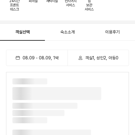
24시간
회의실
세탁시설
컨시어지
짐
프론트
서비스
보관
데스크
서비스
객실선택
숙소소개
이용후기
08.09
-
08.09
,
1
박
객실1, 성인2, 아동0