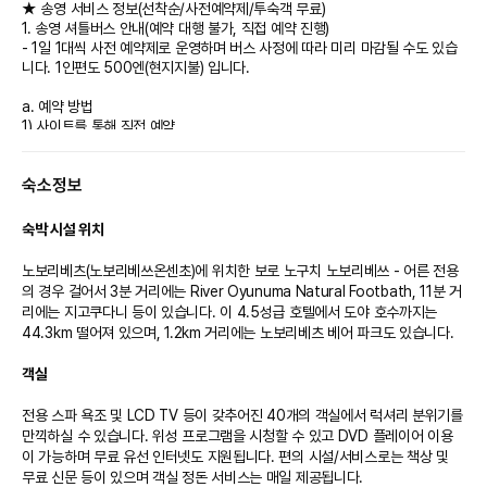
★ 송영 서비스 정보(선착순/사전예약제/투숙객 무료)
1. 송영 셔틀버스 안내(예약 대행 불가, 직접 예약 진행)
- 1일 1대씩 사전 예약제로 운영하며 버스 사정에 따라 미리 마감될 수도 있습
니다. 1인편도 500엔(현지지불) 입니다.
a. 예약 방법
1) 사이트를 통해 직접 예약
https://www.noguchi-g.com/en/contact-bus/?bus_fac_id=2
2) 사이트 내 필수 정보
숙소정보
- Reserved holder name : 바우처 내 맨 첫번째 예약 고객 영문명 입력
- Confirmation Number1 : 바우처 내 SUPPLIER REFERENCE 번호 6자
리 입력
숙박 시설 위치
b. 운영 정보 : https://www.bourou.com/en/access/
노보리베츠(노보리베쓰온센초)에 위치한 보로 노구치 노보리베쓰 - 어른 전용
1) 승/하차 장소 및 운영 시간
의 경우 걸어서 3분 거리에는 River Oyunuma Natural Footbath, 11분 거
a. JR삿포로역↔시설(투숙객 무료)
리에는 지고쿠다니 등이 있습니다. 이 4.5성급 호텔에서 도야 호수까지는 
- 체크인 시 : 삿포로역 북쪽 출구 14:00 출발 → 16:00 도착
44.3km 떨어져 있으며, 1.2km 거리에는 노보리베츠 베어 파크도 있습니다.

* 삿포로역 북쪽 출구에 15분 전에 도착하여 북쪽 출구 단체버스 탑승장에서
노란색 옷을 입은 직원을 찾아주십시오.
객실
- 체크아웃 시 : 10:00 출발 → 삿포로역 북쪽 출구 12:00 도착
b. 신치토세 공항↔시설(유료/500엔, 성인・아동 동일 금액)
전용 스파 욕조 및 LCD TV 등이 갖추어진 40개의 객실에서 럭셔리 분위기를 
- 체크인 시 : 14:30 출발 → 15:30 도착, 17:00 출발 → 18:00 도착 / 신치
만끽하실 수 있습니다. 위성 프로그램을 시청할 수 있고 DVD 플레이어 이용
토세 공항 1층 도착 로비, 4번~5번 도착구 사이의 국내선 투어데스크 내 홋카
이 가능하며 무료 유선 인터넷도 지원됩니다. 편의 시설/서비스로는 책상 및 
이도 카운터 앞 접수(野口観光登別石水亭行きバス 간판 앞)
무료 신문 등이 있으며 객실 정돈 서비스는 매일 제공됩니다.

- 체크아웃 시 : 10:00 출발 → 신치토세 공항 11:00 도착