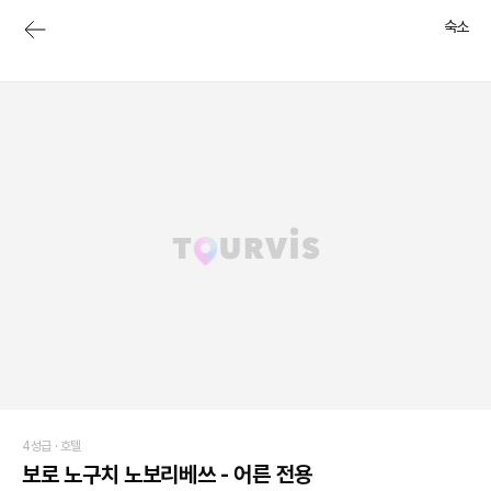
숙소
4성급 ·
호텔
보로 노구치 노보리베쓰 - 어른 전용