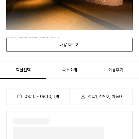
모더니즘과 재패니즘의 만남
내용 더보기
세련된 양식 속에 차분한 일본식 정취가 융합된 디자인으로 힘있고 따뜻함이
있는 뉘앙스의 조화로 여행의 시작과 끝을 편안하게 그려드립니다.
객실선택
숙소소개
이용후기
08.10
-
08.10
,
1
박
객실1, 성인2, 아동0