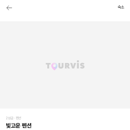
숙소
2성급 ·
펜션
빛고운 펜션