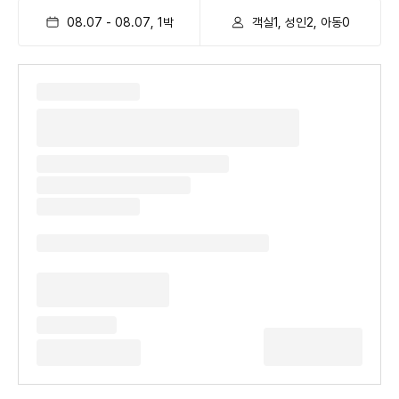
08.07
-
08.07
,
1
박
객실1, 성인2, 아동0