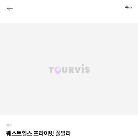
숙소
펜션
웨스트힐스 프라이빗 풀빌라