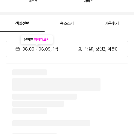
데스크
서비스
객실선택
숙소소개
이용후기
날짜별
최저가 보기
08.09
-
08.09
,
1
박
객실1, 성인2, 아동0