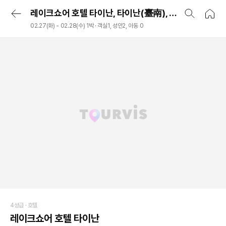
레이크쇼어 호텔 타이난, 타이난(臺南), 대만
02.27(화) - 02.28(수) 1박 · 객실1, 성인2, 아동 0
4성급 ·
호텔
레이크쇼어 호텔 타이난