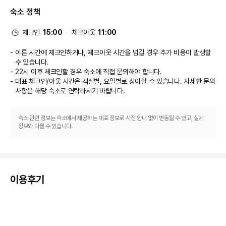
Secret and Senses에서 만족스러운 식사를 즐겨보세요. 아침 식사(뷔페)를 
숙소 정책
매일 06:30 ~ 11:00에 유료로 이용하실 수 있습니다.
비즈니스, 기타 편의시설
대표적인 편의 시설과 서비스로는 무료 유선 인터넷, 간편 체크인, 드라이클리
체크인
15:00
체크아웃
11:00
닝/세탁 서비스 등이 있습니다. 시설 내에서 무료 셀프 주차 이용이 가능합니
다.
이른 시간에 체크인하거나, 체크아웃 시간을 넘길 경우 추가 비용이 발생할
개조 공사
수 있습니다.
아래 시설 또는 서비스는 2027년 1월 4일 ~ 2027년 1월 8일에 이용하실 수 
22시 이후 체크인할 경우 숙소에 직접 문의해야 합니다.
없습니다(날짜는 변경될 수 있음). 
대표 체크인/아웃 시간은 객실별, 요일별로 상이할 수 있습니다. 자세한 문의
피트니스 시설
사항은 해당 숙소
로 연락하시기 바랍니다.
사우나
수영장
숙소 관련 정보는 숙소에서 제공하는 대표 정보로 사전 안내 없이 변동될 수 있고, 실제
정보와 다를 수 있습니다.
이용후기