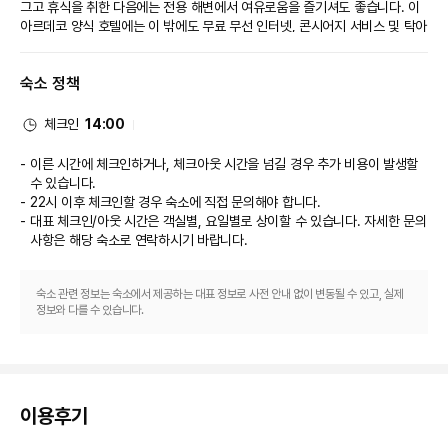
그고 휴식을 취한 다음에는 전용 해변에서 여유로움을 즐기셔도 좋습니다. 이 
아르데코 양식 호텔에는 이 밖에도 무료 무선 인터넷, 콘시어지 서비스 및 탁아 
서비스(요금 별도)도 마련되어 있습니다. 온종일 쇼핑을 즐기고 싶을 때는 무료 
셔틀을 이용하시면 편리합니다.
숙소 정책
식당
호텔의 레스토랑에서 맛있는 식사를 즐겨보세요. 커피숍/카페에서는 스낵이 
제공되며, 편하게 객실에서 24시간 룸서비스를 이용하실 수도 있습니다. 매일 
체크인
14:00
열리는 무료 리셉션에서 다른 숙박 고객들과 어울리셔도 좋습니다. 4 개의 바/
라운지 또는 4 개의 풀사이드 바에서는 음료를 마시며 여유로운 시간을 보내
이른 시간에 체크인하거나, 체크아웃 시간을 넘길 경우 추가 비용이 발생할
실 수 있어요. 아침 식사(뷔페)가 매일 06:30 ~ 10:30에 무료로 제공됩니다.
수 있습니다.
비즈니스, 기타 편의시설
22시 이후 체크인할 경우 숙소에 직접 문의해야 합니다.
대표적인 편의 시설과 서비스로는 비즈니스 센터, 리무진/타운카 서비스, 드라
대표 체크인/아웃 시간은 객실별, 요일별로 상이할 수 있습니다. 자세한 문의
이클리닝/세탁 서비스 등이 있습니다. 나트랑에서의 행사를 계획하시나요? 이 
사항은 해당 숙소
로 연락하시기 바랍니다.
호텔에는 컨퍼런스 센터 및 회의실 등으로 구성된 720 제곱미터 크기의 공간
이 마련되어 있습니다. 고객께서는 별도 요금으로 기차역 픽업 서비스 이용이 
가능하며 무료 셀프 주차도 시설 내에서 이용 가능합니다.
숙소 관련 정보는 숙소에서 제공하는 대표 정보로 사전 안내 없이 변동될 수 있고, 실제
정보와 다를 수 있습니다.
이용후기