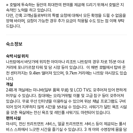
※ 호텔에 투숙하는 동안의 최대한의 편의를 제공해 드리기 위해서 호텔은 지
속적인 노력을 하고 있습니다.
다만, 간혹 고객님들로부터의 특별 요청에 대해서 모든 확정을 드릴 수 없음을
양해 바라며, 요청이 가능한 경우 추가 요금이 적용될 수도 있는 점 이해 부탁
드립니다.
숙소정보
숙박 시설 위치
나트랑에서 바닷가에 위치한 아미아나 리조트 나트랑의 경우 차로 15분 이내 
거리에 포나가르챰 타워 및 담 시장 등이 있습니다.  이 해변 호텔에서 탑바 온
천 센터까지는 9.4km 떨어져 있으며, 9.7km 거리에는 나트랑 야시장도 있습
니다.
객실
248개 객실에는 미니바(일부 품목 무료) 및 LCD TV도 갖추어져 있어 편하게 
머무실 수 있습니다. 침대에는 오리/거위털 이불 및 고급 침구 등이 갖추어져 
있습니다. 무료 무선 인터넷을 이용하실 수 있으며 위성 채널 프로그램도 구비
되어 있어 지루하지 않게 시간을 보내실 수 있습니다. 샤워기가 달린 욕조 시설
을 갖춘 욕실에는 전신 욕조 및 레인폴 샤워기도 마련되어 있습니다.
편의 시설
마사지, 전신 트리트먼트 서비스, 얼굴 트리트먼트 서비스 등이 제공되는 풀서
비스 스파에서 느긋한 시간을 즐기실 수 있습니다. 3 개 야외 수영장에 몸을 담