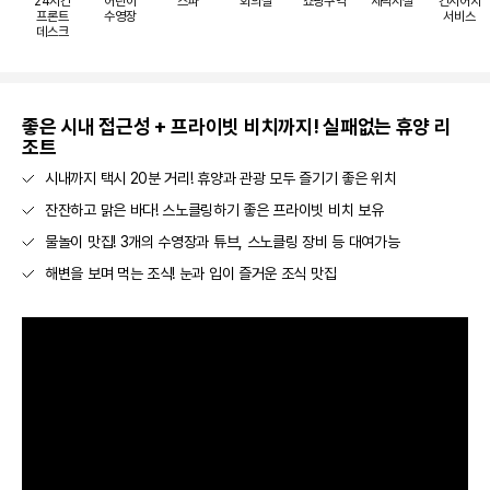
24시간
어린이
스파
회의실
쇼핑구역
세탁시설
컨시어지
프론트
수영장
서비스
데스크
좋은 시내 접근성 + 프라이빗 비치까지! 실패없는 휴양 리
조트
시내까지 택시 20분 거리! 휴양과 관광 모두 즐기기 좋은 위치
잔잔하고 맑은 바다! 스노클링하기 좋은 프라이빗 비치 보유
물놀이 맛집! 3개의 수영장과 튜브, 스노클링 장비 등 대여가능
해변을 보며 먹는 조식! 눈과 입이 즐거운 조식 맛집