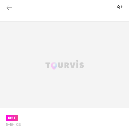
숙소
BEST
5성급 ·
호텔