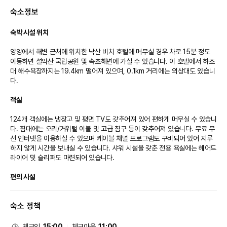
* 금액 : 성인(14세이상) 28,000원, 소인(36개월이상 ~ 14세 미만) 18,000
숙소정보
원, 36개월미만 무료 (뷔페 조식 구매 시에만 무료)
※ 조식 메뉴는 현장 상황에 따라 변경될 수 있습니다.
숙박 시설 위치
[해수사우나]
* 운영시간 : 06:30 ~ 20:00
양양에서 해변 근처에 위치한 낙산 비치 호텔에 머무실 경우 차로 15분 정도 
* 위치 : B1층
이동하면 설악산 국립공원 및 속초해변에 가실 수 있습니다. 이 호텔에서 하조
* 금액 : 성인 15,000원, 소인 9,000원
대 해수욕장까지는 19.4km 떨어져 있으며, 0.1km 거리에는 의상대도 있습니
다.

[카페]
* 운영시간 : 09:00 ~ 20:00
객실
* 위치 : 1층
124개 객실에는 냉장고 및 평면 TV도 갖추어져 있어 편하게 머무실 수 있습니
[피트니스 센터]
다. 침대에는 오리/거위털 이불 및 고급 침구 등이 갖추어져 있습니다. 무료 무
* 운영시간 : 07:00 ~ 21:00
선 인터넷을 이용하실 수 있으며 케이블 채널 프로그램도 구비되어 있어 지루
* 위치 : B1층
하지 않게 시간을 보내실 수 있습니다. 샤워 시설을 갖춘 전용 욕실에는 헤어드
* 투숙객 무료
라이어 및 슬리퍼도 마련되어 있습니다.

[비즈니스 센터]
* 운영시간 : 09:00 ~ 18:00
편의 시설
* 위치 : B1층
스파 욕조, 사우나, 피트니스 센터 등의 다양한 레크리에이션 시설을 이용할 수 
[편의점]
숙소 정책
있는 기회를 놓치지 마세요. 이 호텔에는 무료 무선 인터넷, 아케이드/게임룸, 
* 운영시간 : 06:30 ~ 21:30
연회장 등도 마련되어 있습니다.

* 위치 : B1층
체크인
15:00
체크아웃
11:00