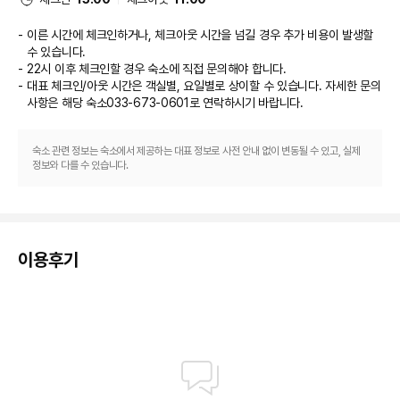
식당
※ 부대업장 운영시간 및 요금은 현장 상황에 따라 변동될 수 있습니다.
이른 시간에 체크인하거나, 체크아웃 시간을 넘길 경우 추가 비용이 발생할
호텔에 있는 레스토랑 Dodam에 들러 점심 식사를 즐겨보세요. 이용 가능한 
수 있습니다.
확인사항 및 기타
또 다른 다이닝 옵션으로는 커피숍/카페 및 룸서비스(이용 시간 제한) 등이 있
22시 이후 체크인할 경우 숙소에 직접 문의해야 합니다.
* 객실 내 일회용품(치약 및 칫솔 등)은 제공되지 않으며, 일회용품이 필요 할
습니다. 아침 식사(뷔페)를 매일 07:00 ~ 10:00에 유료로 이용하실 수 있습
대표 체크인/아웃 시간은 객실별, 요일별로 상이할 수 있습니다. 자세한 문의
경우 B1층에 위치한 편의점 및 자동 판매기에서 구매 가능합니다.
니다.

- 샴푸,린스,바디워시는 대용량(디스펜서) 제품으로 제공 됩니다.
사항은 해당 숙소
033-673-0601
로 연락하시기 바랍니다.
비즈니스, 기타 편의시설
숙소 관련 정보는 숙소에서 제공하는 대표 정보로 사전 안내 없이 변동될 수 있고, 실제
대표적인 편의 시설과 서비스로는 비즈니스 센터, 드라이클리닝/세탁 서비스, 
정보와 다를 수 있습니다.
24시간 운영되는 프런트 데스크 등이 있습니다. 이 호텔의 행사 시설은 컨퍼
런스 센터 및 회의실 등으로 구성되어 있습니다. 시설 내에서 무료 셀프 주차 
이용이 가능합니다.

이용후기