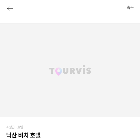
숙소
4성급 ·
호텔
낙산 비치 호텔