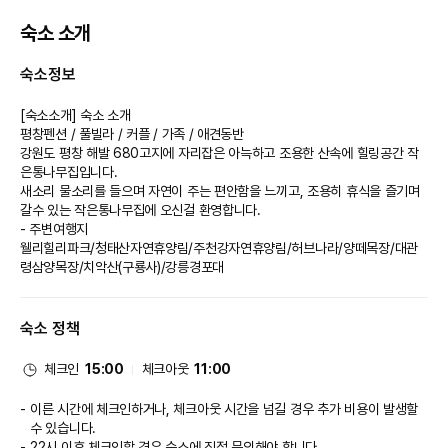
숙소 소개
숙소정보
[숙소소개] 숙소 소개
평창펜션 / 풀빌라 / 커플 / 가족 / 애견동반
강원도 평창 해발 680고지에 자리잡은 아늑하고 조용한 산속에 힐링공간 작
은통나무집입니다.
새소리 물소리를 들으며 자연이 주는 편안함을 느끼고, 조용히 휴식을 즐기며 
갈수 있는 작은통나무집에 오신걸 환영합니다.
- 주변여행지
웰리힐리파크/청태산자연휴양림/주천강자연휴양림/허브나라/양떼목장/대관
령삼양목장/치악산(구룡사)/강릉경포대
숙소 정책
체크인
15:00
체크아웃
11:00
이른 시간에 체크인하거나, 체크아웃 시간을 넘길 경우 추가 비용이 발생할
수 있습니다.
22시 이후 체크인할 경우 숙소에 직접 문의해야 합니다.