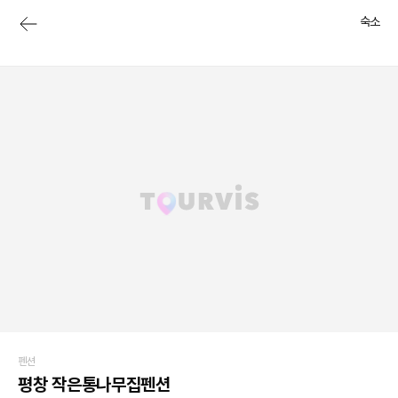
숙소
펜션
평창 작은통나무집펜션