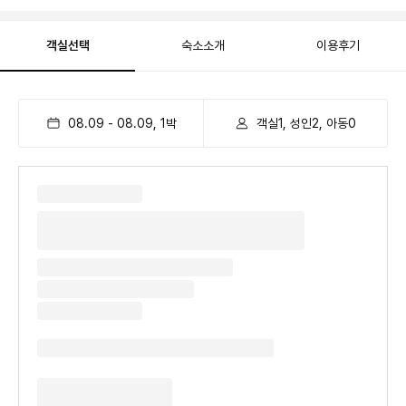
객실선택
숙소소개
이용후기
08.09
-
08.09
,
1
박
객실1, 성인2, 아동0