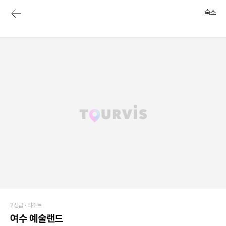
숙소
2성급 ·
리조트
여수 예술랜드