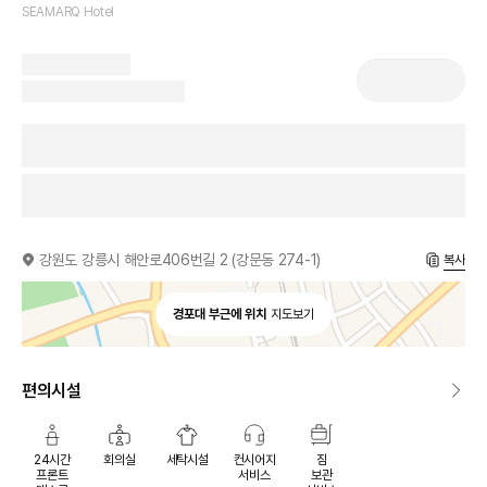
SEAMARQ Hotel
강원도 강릉시 해안로406번길 2 (강문동 274-1)
복사
경포대 부근에 위치
지도보기
편의시설
24시간
회의실
세탁시설
컨시어지
짐
프론트
서비스
보관