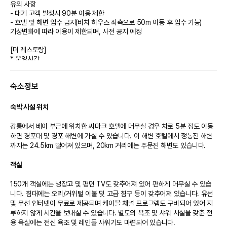
유의 사항
- 대기 고객 발생시 90분 이용 제한
- 호텔 앞 해변 입수 금지(비치 하우스 좌측으로 50m 이동 후 입수 가능)
기상변화에 따라 이용이 제한되며, 사전 공지 예정
[더 레스토랑]
* 운영시간
- 조식 뷔페 : 07:00 ~ 10:00
- 단품 메뉴 : 12:00 ~ 21:30
숙소정보
- 석식 뷔페 : 일요일~금요일 및 공휴일 18:00~21:00 / 토요일
17:30~21:30 1,2부제
* 위치 : 1F
숙박 시설 위치
※ 석식 뷔페는 사전예약제 입니다. (문의 : 033) 650 7043)
※ 석식 뷔페 요금 : 성인 120,000원, 소인 60,000원 (2024년 12월 1일 ~ )
강릉에서 베이 부근에 위치한 씨마크 호텔에 머무실 경우 차로 5분 정도 이동
하면 경포대 및 경포 해변에 가실 수 있습니다. 이 해변 호텔에서 정동진 해변
[더 라운지]
까지는 24.5km 떨어져 있으며, 20km 거리에는 주문진 해변도 있습니다.

* 운영시간 : 커피숍 10:00 ~ 20:00, 바 20:00 ~ 01:00
객실
[2026년 인원추가 및 침구추가 요금 안내]
- 인원추가요금
150개 객실에는 냉장고 및 평면 TV도 갖추어져 있어 편하게 머무실 수 있습
성인 88,000원(중학생이상)
니다. 침대에는 오리/거위털 이불 및 고급 침구 등이 갖추어져 있습니다. 유선 
소인 44,000원(49개월~초등)
및 무선 인터넷이 무료로 제공되며 케이블 채널 프로그램도 구비되어 있어 지
48개월 이하 무료
루하지 않게 시간을 보내실 수 있습니다. 별도의 욕조 및 샤워 시설을 갖춘 전
- 침구추가요금
용 욕실에는 전신 욕조 및 레인폴 샤워기도 마련되어 있습니다.

1채 33,000원 (*온돌 객실에만 추가가능)