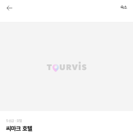
숙소
5성급 ·
호텔
씨마크 호텔