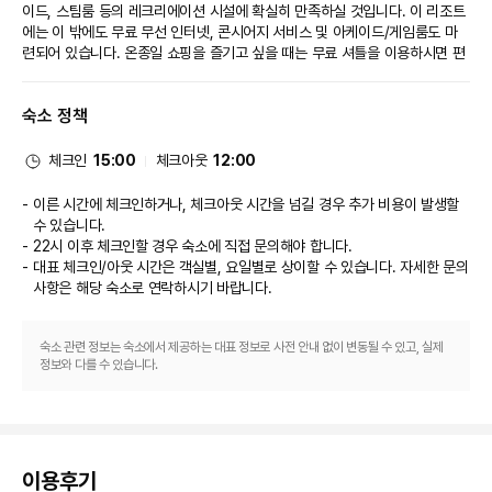
이드, 스팀룸 등의 레크리에이션 시설에 확실히 만족하실 것입니다. 이 리조트
에는 이 밖에도 무료 무선 인터넷, 콘시어지 서비스 및 아케이드/게임룸도 마
련되어 있습니다. 온종일 쇼핑을 즐기고 싶을 때는 무료 셔틀을 이용하시면 편
리합니다.
식당
숙소 정책
이 리조트에는 4 개의 레스토랑이 있으며 이중 하나인 Silver Shell Cafe에
서 세계 요리를 즐기실 수 있습니다. 또는 편하게 객실에서 24시간 룸서비스
를 이용하실 수 있어요. 커피숍/카페에서는 스낵이 제공됩니다. 바/라운지 또
체크인
15:00
체크아웃
12:00
는 풀사이드 바에서는 여유롭게 음료를 마시며 하루를 마무리하실 수 있어요. 
아침 식사(뷔페)가 주중 06:30 ~ 10:30 및 주말 06:30 ~ 11:00에 유료로 
이른 시간에 체크인하거나, 체크아웃 시간을 넘길 경우 추가 비용이 발생할
제공됩니다.
수 있습니다.
비즈니스, 기타 편의시설
22시 이후 체크인할 경우 숙소에 직접 문의해야 합니다.
대표적인 편의 시설과 서비스로는 비즈니스 센터, 리무진/타운카 서비스, 간편 
대표 체크인/아웃 시간은 객실별, 요일별로 상이할 수 있습니다. 자세한 문의
체크아웃 등이 있습니다. 싱가포르에서의 행사를 계획하시나요? 이 리조트에
사항은 해당 숙소
로 연락하시기 바랍니다.
는 컨퍼런스 공간 및 8 개 회의실 등으로 구성된 1113 제곱미터 크기의 공간이 
마련되어 있습니다. 시설 내에서 무료 셀프 주차 이용이 가능합니다.
숙소 관련 정보는 숙소에서 제공하는 대표 정보로 사전 안내 없이 변동될 수 있고, 실제
정보와 다를 수 있습니다.
이용후기