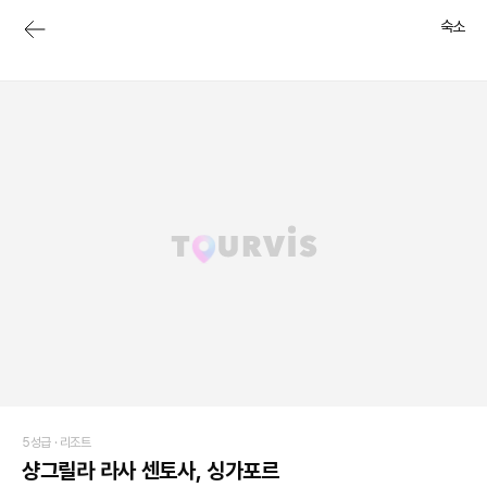
숙소
5성급 ·
리조트
샹그릴라 라사 센토사, 싱가포르