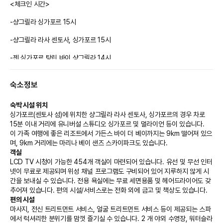
<체크인 시간>
-샹그릴라 싱가포르 15시
-샹그릴라 라사 센토사, 싱가포르 15시
-젠 싱가포르 탕린 바이 샹그릴라 14시
-젠 싱가포르 오차드게이트웨이 바이 샹그릴라 14시
숙소정보
숙박 시설 위치
★ 파노라믹 룸(PANORAMIC ROOM)은 안전상의 이유로 어린이 동반이 불
싱가포르(센토사 섬)에 위치한 샹그릴라 라사 센토사, 싱가포르의 경우 차로 
가하오니 예약시 주의 바랍니다. ★
15분 이내 거리에 유니버설 스튜디오 싱가포르 및 멀라이언 등이 있습니다.  
※ 해당 호텔은 요금조건에 따라 각각의 아동추가요금이 매우 상이합니다. 아
이 가족 여행에 좋은 리조트에서 가든스 바이 더 베이까지는 9km 떨어져 있으
동이 동반되는 예약 진행 시 추가 요금 사전에 인폼 받으시고 예약 부탁드립니
며, 9km 거리에는 마리나 베이 샌즈 스카이파크도 있습니다.
다.
객실
LCD TV 시청이 가능한 454개 객실이 마련되어 있습니다. 유선 및 무선 인터
넷이 무료로 제공되며 위성 채널 프로그램도 구비되어 있어 지루하지 않게 시
간을 보내실 수 있습니다. 전용 욕실에는 무료 세면용품 및 헤어드라이어도 갖
추어져 있습니다. 편의 시설/서비스로는 전화 외에 금고 및 책상도 있습니다.
편의 시설
마사지, 전신 트리트먼트 서비스, 얼굴 트리트먼트 서비스 등이 제공되는 스파
에서 럭셔리한 분위기를 맘껏 즐기실 수 있습니다. 2 개 야외 수영장, 워터슬라