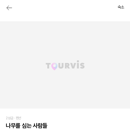
숙소
2성급 ·
펜션
나무를 심는 사람들