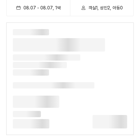
08.07
-
08.07
,
1
박
객실1, 성인2, 아동0