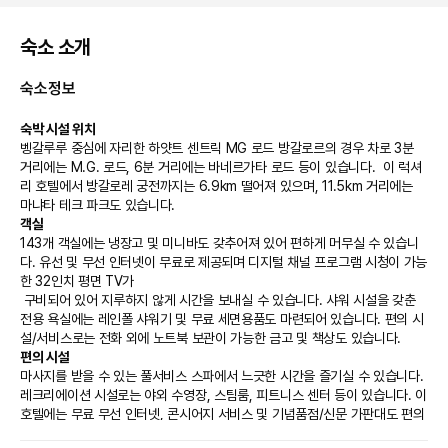
숙소 소개
숙소정보
숙박 시설 위치
벵갈루루 중심에 자리한 하얏트 센트릭 MG 로드 방갈로르의 경우 차로 3분 
거리에는 M.G. 로드, 6분 거리에는 바네르가타 로드 등이 있습니다.  이 럭셔
리 호텔에서 방갈로레 궁전까지는 6.9km 떨어져 있으며, 11.5km 거리에는 
마냐타 테크 파크도 있습니다.
객실
143개 객실에는 냉장고 및 미니바도 갖추어져 있어 편하게 머무실 수 있습니
다. 유선 및 무선 인터넷이 무료로 제공되며 디지털 채널 프로그램 시청이 가능
한 32인치 평면 TV가

 구비되어 있어 지루하지 않게 시간을 보내실 수 있습니다. 샤워 시설을 갖춘 
전용 욕실에는 레인폴 샤워기 및 무료 세면용품도 마련되어 있습니다. 편의 시
설/서비스로는 전화 외에 노트북 보관이 가능한 금고 및 책상도 있습니다.
편의 시설
마사지를 받을 수 있는 풀서비스 스파에서 느긋한 시간을 즐기실 수 있습니다. 
레크리에이션 시설로는 야외 수영장, 스팀룸, 피트니스 센터 등이 있습니다. 이 
호텔에는 무료 무선 인터넷, 콘시어지 서비스 및 기념품점/신문 가판대도 편의 
시설/서비스로 마련되어 있습니다. 지역 셔틀(요금 별도)을 이용하면 주변의 