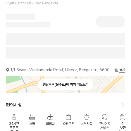
Hyatt Centric MG Road Bangalore
1/1 Swami Vivekananda Road, Ulsoor, Bengaluru, 560008, IN
복사
벵갈루루(울수르)에 위치
지도보기
편의시설
24시간
스파
회의실
쇼핑구역
세탁시설
컨시어지
짐
프론트
서비스
보관