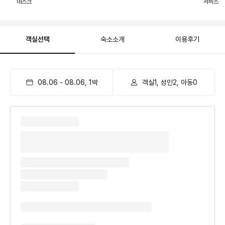
데스크
서비스
객실선택
숙소소개
이용후기
08.06
-
08.06
,
1
박
객실1, 성인2, 아동0