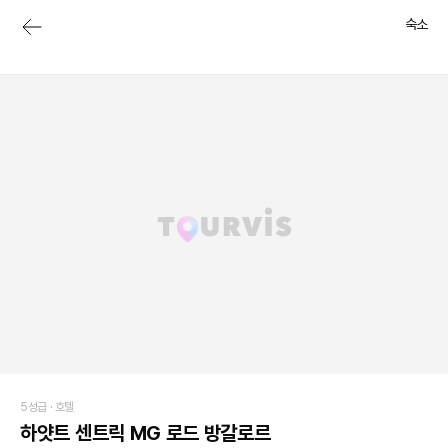
숙소
5성급 ·
호텔
하얏트 센트릭 MG 로드 방갈로르