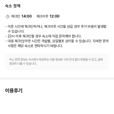
여러 명소에 쉽게 가실 수 있습니다.
숙소 정책
식당
풀사이드 레스토랑인 The Bengaluru Brasserie에서 간단한 식사를 즐겨보
세요. 여기에는 다양한 음료가 제공되는 바/라운지 및 탁 트인 수영장 전망까
체크인
14:00
체크아웃
12:00
지 갖춰져 있으며 날씨가 괜찮은 날에는 야외 좌석이 마련되죠. 또는 편하게 객
실에서 24시간 룸서비스를 이용하실 수 있습니다. 풀사이드 바에서는 좋아하
이른 시간에 체크인하거나, 체크아웃 시간을 넘길 경우 추가 비용이 발생할
는 음료를 마시며 갈증을 해소하실 수 있어요. 아침 식사(풀 브렉퍼스트)를 매
수 있습니다.
일 06:30 ~ 10:30에 유료로 이용하실 수 있습니다.
22시 이후 체크인할 경우 숙소에 직접 문의해야 합니다.
비즈니스, 기타 편의시설
대표 체크인/아웃 시간은 객실별, 요일별로 상이할 수 있습니다. 자세한 문의
대표적인 편의 시설과 서비스로는 무료 유선 인터넷, 비즈니스 센터, 리무진/
사항은 해당 숙소
로 연락하시기 바랍니다.
타운카 서비스 등이 있습니다. 벵갈루루에서의 행사를 계획하시나요? 이 호텔
에는 컨퍼런스 센터 및 회의실 등으로 구성된 195 제곱미터 크기의 공간이 마
련되어 있습니다. 고객께서는 별도 요금으로 왕복 공항 셔틀(24시간 운행) 서
숙소 관련 정보는 숙소에서 제공하는 대표 정보로 사전 안내 없이 변동될 수 있고, 실제
비스를 이용하실 수 있고, 시설 내에서 무료 셀프 주차도 가능합니다.
정보와 다를 수 있습니다.
이용후기