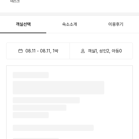
데스크
객실선택
숙소소개
이용후기
08.11
-
08.11
,
1
박
객실1, 성인2, 아동0