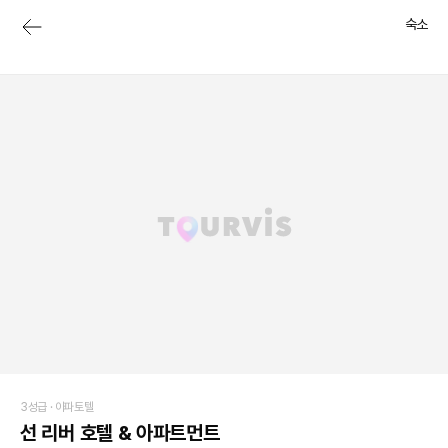
숙소
3성급 ·
아파토텔
선 리버 호텔 & 아파트먼트