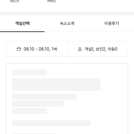
데스크
서비스
객실선택
숙소소개
이용후기
08.10
-
08.10
,
1
박
객실1, 성인2, 아동0