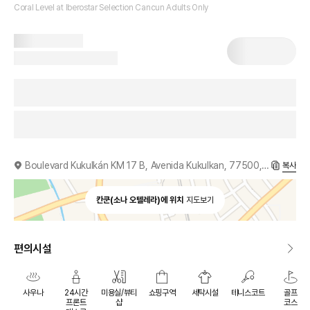
Coral Level at Iberostar Selection Cancun Adults Only
Boulevard Kukulkán KM 17 B, Avenida Kukulkan, 77500, MX
복사
칸쿤(소나 오텔레라)에 위치
지도보기
편의시설
사우나
24시간
미용실/뷰티
쇼핑구역
세탁시설
테니스코트
골프
프론트
샵
코스