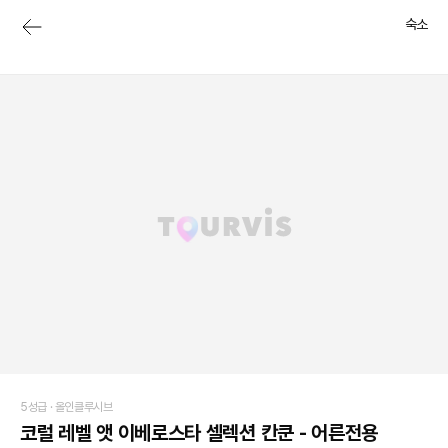
숙소
5성급 ·
올인클루시브
코럴 레벨 앳 이베로스타 셀렉션 칸쿤 - 어른전용