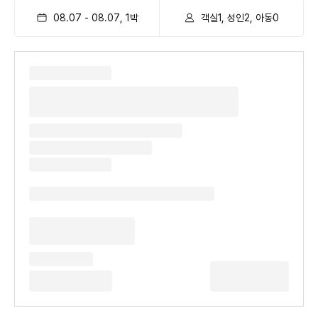
08.07
-
08.07
,
1
박
객실1, 성인2, 아동0