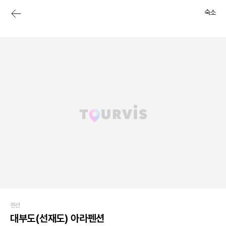
숙소
펜션
대부도(선재도) 아라펜션