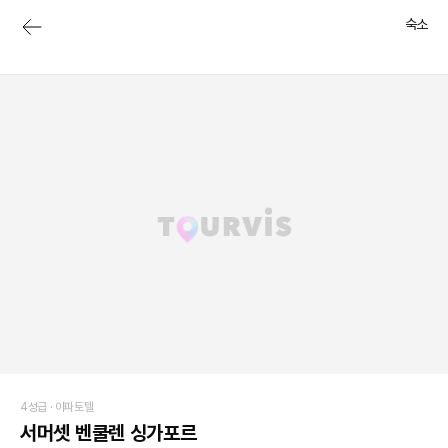
숙소
4성급 ·
아파토텔
서머셋 벤쿨렌 싱가포르