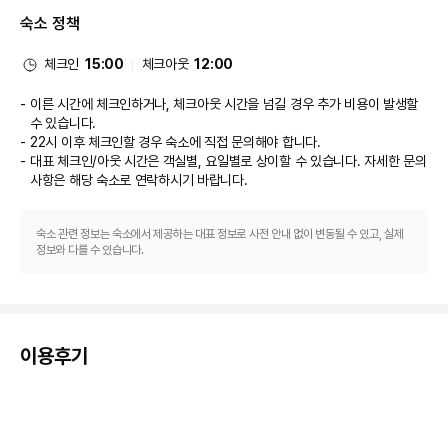
서머셋 벤쿨렌 싱가포르에 있는 레스토랑에서 만족스러운 식사를 즐겨보세요. 
숙소 정책
아침 식사(유럽식)가 주중 06:30 ~ 10:00 및 주말 07:00 ~ 10:30에 유료
로 제공됩니다.
비즈니스, 기타 편의시설
체크인
15:00
체크아웃
12:00
대표적인 편의 시설과 서비스로는 드라이클리닝/세탁 서비스, 24시간 운영되
는 프런트 데스크, 짐 보관 등이 있습니다. 시설 내에서 셀프 주차(요금 별도) 
이른 시간에 체크인하거나, 체크아웃 시간을 넘길 경우 추가 비용이 발생할
이용이 가능합니다.
수 있습니다.
개조 공사
22시 이후 체크인할 경우 숙소에 직접 문의해야 합니다.
아래 시설 또는 서비스는 2026년 7월 14일 ~ 2026년 7월 19일에 이용하실 
대표 체크인/아웃 시간은 객실별, 요일별로 상이할 수 있습니다. 자세한 문의
수 없습니다(날짜는 변경될 수 있음). 
사항은 해당 숙소
로 연락하시기 바랍니다.
수영장
숙소 관련 정보는 숙소에서 제공하는 대표 정보로 사전 안내 없이 변동될 수 있고, 실제
정보와 다를 수 있습니다.
이용후기