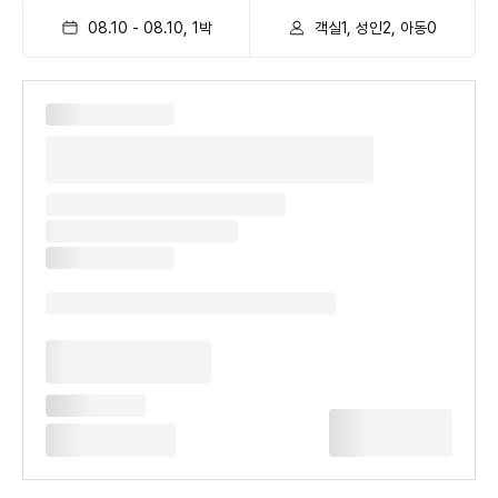
08.10
-
08.10
,
1
박
객실1, 성인2, 아동0