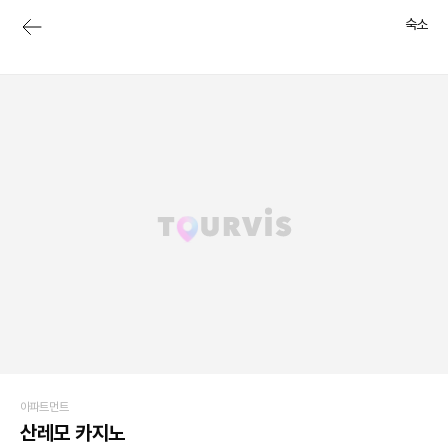
숙소
아파트먼트
산레모 카지노