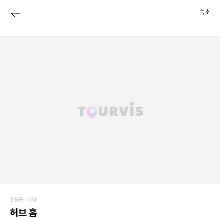
숙소
3성급 ·
기타
허브 홈