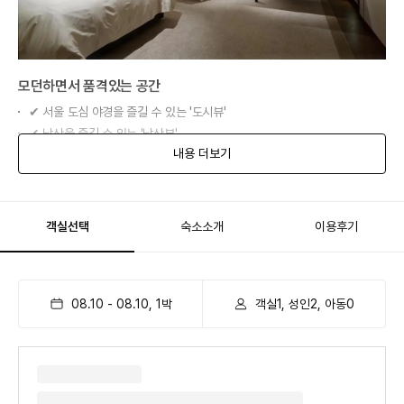
모던하면서 품격있는 공간
✔ 서울 도심 야경을 즐길 수 있는 '도시뷰'
✔ 남산을 즐길 수 있는 '남산뷰'
내용 더보기
✔ 시간이 흐를수록 빛나는 절제된 디자인
객실선택
숙소소개
이용후기
08.10
-
08.10
,
1
박
객실1, 성인2, 아동0