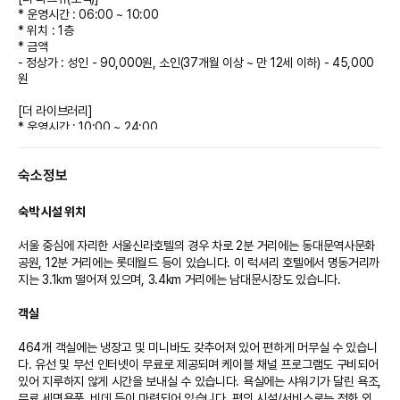
* 운영시간 : 06:00 ~ 10:00
* 위치 : 1층
* 금액
- 정상가 : 성인 - 90,000원, 소인(37개월 이상 ~ 만 12세 이하) - 45,000
원
[더 라이브러리]
* 운영시간 : 10:00 ~ 24:00
* 위치 : 1층
숙소정보
[더 이그제큐티브 라운지]
* 운영시간
- 조식 06:30~10:00 (단, 토, 일요일 및 공휴일은 06:30~10:30)
숙박 시설 위치
- 애프터눈 티 15:30~17:00
- 해피아워 18:00~22:00 (※ 21시 이후는 주류, 치즈, 디저트만 이용 가능하
서울 중심에 자리한 서울신라호텔의 경우 차로 2분 거리에는 동대문역사문화
오니 이용 시 참고 부탁드립니다.)
공원, 12분 거리에는 롯데월드 등이 있습니다. 이 럭셔리 호텔에서 명동거리까
* 위치 : 23층
지는 3.1km 떨어져 있으며, 3.4km 거리에는 남대문시장도 있습니다.

※ 더 이그제큐티브 라운지 이용이 포함된 예약에만 적용됩니다.
※ 더 이그제큐티브 라운지는 투숙객 전용 비즈니스 공간으로 만 13세 이상 고
객실
객에 한 해 출입이 가능합니다.
(주말 및 공휴일 12시~15시는 성인 보호자의 보호하에 만 13세 미만 고객도
464개 객실에는 냉장고 및 미니바도 갖추어져 있어 편하게 머무실 수 있습니
입장 가능합니다.)
다. 유선 및 무선 인터넷이 무료로 제공되며 케이블 채널 프로그램도 구비되어 
※ 별도 대관 행사가 예정돼 있을 경우에는 입장에 제한이 있을 수 있습니다.
있어 지루하지 않게 시간을 보내실 수 있습니다. 욕실에는 샤워기가 달린 욕조, 
※ 음료 테이크 아웃 서비스 미제공
무료 세면용품, 비데 등이 마련되어 있습니다. 편의 시설/서비스로는 전화 외
※ 미팅룸 1시간 무료 이용 (투숙 중 1회, 사전 예약 필요)