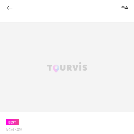
숙소
BEST
5성급 ·
호텔