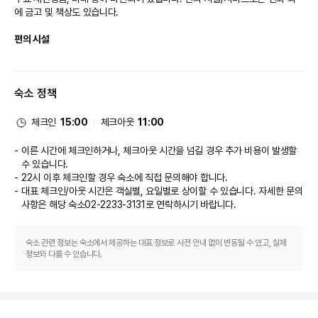
에 금고 및 책상도 있습니다.

※ 더 이그제큐티브 라운지는 평일 주중에 한해(금·토·일 및 공휴일 제외) 투숙
객께서 동반하신 외부 고객 2인까지 유료 입장 가능합니다.
편의 시설
[실내 체육관]
* 운영시간 : 05:30 ~ 22:30
실내 수영장, 스파 욕조, 사우나 등의 레크리에이션 시설에 확실히 만족하실 것
* 위치 : 3층
입니다. 이 호텔에는 이 밖에도 무료 무선 인터넷, 콘시어지 서비스 및 기념품
* 트레이닝복, 양말 무료 대여 가능
숙소 정책
점/신문 가판대도 마련되어 있습니다. 온종일 쇼핑을 즐기고 싶을 때는 무료 
* 정기휴일 안내 (※ 매월 세번째 수요일 정기 휴무)
셔틀을 이용하시면 편리합니다.

체크인
15:00
체크아웃
11:00
[실내 수영장]
식당
* 운영시간 06:00~22:00 (※ 매월 세 번째 수요일 정기 휴무)
이른 시간에 체크인하거나, 체크아웃 시간을 넘길 경우 추가 비용이 발생할
* 위치 : 3층
이 호텔에는 6 개의 레스토랑이 있으며 이중 하나인 La Yeon에서 한식를 즐
수 있습니다.
※ 실내 수영장과 어번 아일랜드는 별도로 운영되고 있습니다.
기실 수 있어요. 또는 편하게 객실에서 24시간 룸서비스를 이용하실 수 있습
22시 이후 체크인할 경우 숙소에 직접 문의해야 합니다.
- 실내 수영장은 안전을 위해 만 13세 이상인 고객에 한해 입장 가능합니다.
니다. 바/라운지 또는 풀사이드 바에서는 좋아하는 음료를 마시며 느긋한 시간
대표 체크인/아웃 시간은 객실별, 요일별로 상이할 수 있습니다. 자세한 문의
(단, 주말 및 공휴일에는 성인 보호자의 보호 하에 만 13세 미만인 고객이 입장
을 보내실 수 있어요. 아침 식사(뷔페)가 주중 06:00 ~ 10:00 및 주말 
가능하며, 신장 140cm 미만인 고객은 성인 보호자의 보호 하에 구명조끼 착
사항은 해당 숙소
02-2233-3131
로 연락하시기 바랍니다.
06:00 ~ 10:00에 유료로 제공됩니다.

용 시 입장 가능합니다.)
- 적정 인원 초과 시 이용을 위해 대기하실 수 있습니다.
비즈니스, 기타 편의시설
- 수영복은 10,000원 / 운동화 5,000원에 피트니스 데스크에서 대여 가능합
숙소 관련 정보는 숙소에서 제공하는 대표 정보로 사전 안내 없이 변동될 수 있고, 실제
정보와 다를 수 있습니다.
니다.
- 수영장에서 다이빙은 금지되어 있습니다.
대표적인 편의 시설과 서비스로는 무료 유선 인터넷, 비즈니스 센터, 드라이클
- 샤워실 및 탈의실 이용 시 만 4세 이상 어린이는 혼성 입장이 불가합니다.
리닝/세탁 서비스 등이 있습니다. 이 호텔의 행사 시설은 컨퍼런스 센터 및 3 
개 회의실 등으로 구성되어 있습니다. 시설 내에서 무료 셀프 주차 이용이 가능
[어번 아일랜드(야외수영장)]
합니다.