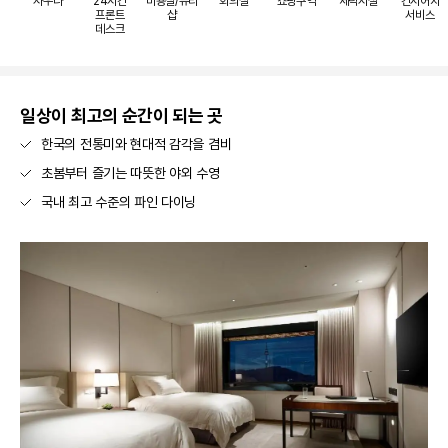
사우나
24시간
미용실/뷰티
회의실
쇼핑구역
세탁시설
컨시어지
프론트
샵
서비스
데스크
일상이 최고의 순간이 되는 곳
한국의 전통미와 현대적 감각을 겸비
초봄부터 즐기는 따뜻한 야외 수영
국내 최고 수준의 파인 다이닝