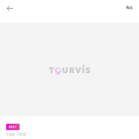
숙소
BEST
5성급 ·
리조트