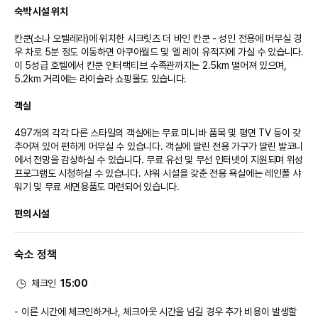
숙박 시설 위치
칸쿤(소나 오텔레라)에 위치한 시크릿츠 더 바인 칸쿤 - 성인 전용에 머무실 경
우 차로 5분 정도 이동하면 아쿠아월드 및 엘 레이 유적지에 가실 수 있습니다. 
이 5성급 호텔에서 칸쿤 인터랙티브 수족관까지는 2.5km 떨어져 있으며, 
5.2km 거리에는 라이슬라 쇼핑몰도 있습니다.

객실
497개의 각각 다른 스타일의 객실에는 무료 미니바 품목 및 평면 TV 등이 갖
추어져 있어 편하게 머무실 수 있습니다. 객실에 딸린 전용 가구가 딸린 발코니
에서 전망을 감상하실 수 있습니다. 무료 유선 및 무선 인터넷이 지원되며 위성 
프로그램도 시청하실 수 있습니다. 샤워 시설을 갖춘 전용 욕실에는 레인폴 샤
워기 및 무료 세면용품도 마련되어 있습니다.

편의 시설
마사지, 전신 트리트먼트 서비스, 얼굴 트리트먼트 서비스 등이 제공되는 풀서
숙소 정책
비스 스파에서 느긋한 시간을 즐기실 수 있습니다. 4 개의 야외 수영장, 사우
나, 피트니스 시설 등의 레크리에이션 시설에 확실히 만족하실 것입니다. 이 아
르데코 양식 호텔에는 이 밖에도 무료 무선 인터넷, 콘시어지 서비스 및 선물 
체크인
15:00
가게/신문 가판대도 마련되어 있습니다. 지역 셔틀(요금 별도)을 이용하면 주
변의 여러 명소에 쉽게 가실 수 있습니다.

이른 시간에 체크인하거나, 체크아웃 시간을 넘길 경우 추가 비용이 발생할