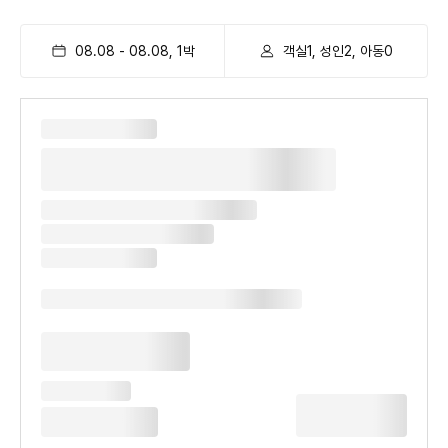
08.08
-
08.08
,
1
박
객실1, 성인2, 아동0