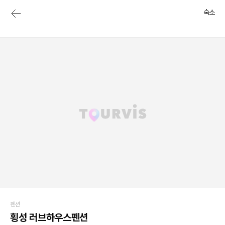
숙소
펜션
횡성 러브하우스펜션