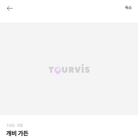
숙소
3성급 ·
호텔
개비 가든