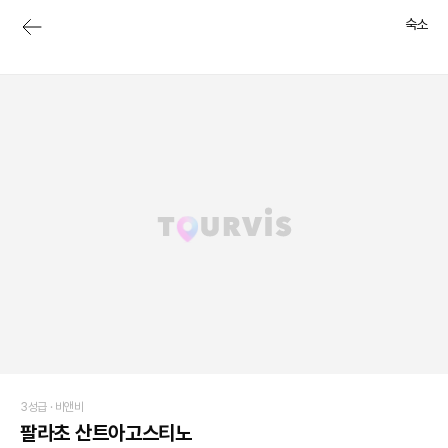
숙소
3성급 ·
비앤비
팔라초 산트아고스티노