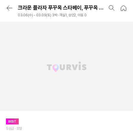
크라운 플라자 푸꾸옥 스타베이, 푸꾸옥 섬, 베트남
03.06(수) - 03.09(토) 3박 · 객실1, 성인2, 아동 0
BEST
5성급 ·
호텔