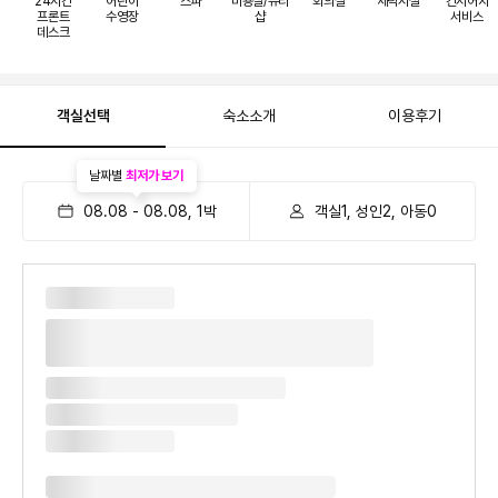
24시간
어린이
스파
미용실/뷰티
회의실
세탁시설
컨시어지
프론트
수영장
샵
서비스
데스크
객실선택
숙소소개
이용후기
날짜별
최저가 보기
08.08
-
08.08
,
1
박
객실1, 성인2, 아동0