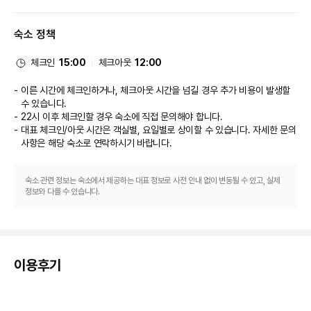
아케이드/게임룸도 편의 시설/서비스로 마련되어 있습니다.
식당
숙소 정책
이 호텔에는 2 개의 레스토랑이 있으며 이중 하나인 Horizons에서 식사를 간
단히 해결하실 수 있습니다. 또는 편하게 객실에서 룸서비스(이용 시간 제한)를 
이용하실 수 있어요. 커피숍/카페에서는 스낵이 제공됩니다. 바/라운지, 비치 
체크인
15:00
체크아웃
12:00
바 또는 풀사이드 바에서는 여유롭게 음료를 마시며 하루를 마무리하실 수 있
어요. 아침 식사(테이크아웃)가 매일 무료로 제공됩니다.
이른 시간에 체크인하거나, 체크아웃 시간을 넘길 경우 추가 비용이 발생할
비즈니스, 기타 편의시설
수 있습니다.
대표적인 편의 시설과 서비스로는 무료 유선 인터넷, 24시간 운영 비즈니스 
22시 이후 체크인할 경우 숙소에 직접 문의해야 합니다.
센터, 로비의 무료 신문 등이 있습니다. 푸꾸옥에서의 행사를 계획하시나요? 
대표 체크인/아웃 시간은 객실별, 요일별로 상이할 수 있습니다. 자세한 문의
이 호텔에는 컨퍼런스 센터 및 3 개 회의실 등으로 구성된 416 제곱미터 크기
사항은 해당 숙소
로 연락하시기 바랍니다.
의 공간이 마련되어 있습니다. 왕복 공항 셔틀(요청 시 운행) 서비스를 무료로 
이용하실 수 있습니다.
숙소 관련 정보는 숙소에서 제공하는 대표 정보로 사전 안내 없이 변동될 수 있고, 실제
정보와 다를 수 있습니다.
이용후기