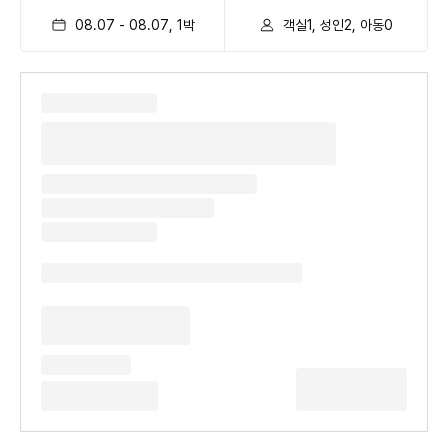
08.07
-
08.07
,
1
박
객실1, 성인2, 아동0