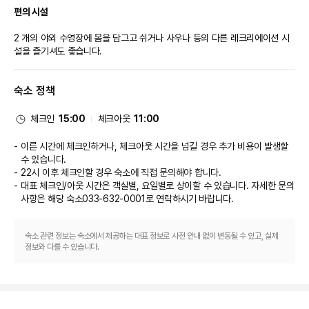
편의 시설
* 객실 타올은 반입이 불가하며, 타올이 필요 한 경우 종합 안내소에서 대여가
가능 (대여비 3,000원)
2 개의 야외 수영장에 몸을 담그고 쉬거나 사우나 등의 다른 레크리에이션 시
[키즈락]
설을 즐기셔도 좋습니다.

* 운영시간 : 09:00 ~ 18:00 (무인운영) (입장마감 : 영업종료 1시간 전 입장)
* 위치 : A동 1층
비즈니스, 기타 편의시설
* 투숙객 무료
숙소 정책
* 36개월 이상~미취학 아동까지 입장 가능합니다.
대표적인 편의 시설과 서비스로는 간편 체크인, 24시간 운영되는 프런트 데스
* 체크인 전 및 체크아웃 후에는 부대시설 이용이 불가합니다.
크 등이 있습니다. 시설 내에서 무료 셀프 주차 이용이 가능합니다.

체크인
15:00
체크아웃
11:00
※ 부대시설 운영시간 및 자세한 이용안내는 호텔 홈페이지 참고 부탁드립니
이른 시간에 체크인하거나, 체크아웃 시간을 넘길 경우 추가 비용이 발생할
다.
수 있습니다.
※ 부대업장 운영시간 및 요금은 현장 상황에 따라 변동될 수 있습니다.
22시 이후 체크인할 경우 숙소에 직접 문의해야 합니다.
대표 체크인/아웃 시간은 객실별, 요일별로 상이할 수 있습니다. 자세한 문의
사항은 해당 숙소
033-632-0001
로 연락하시기 바랍니다.
숙소 관련 정보는 숙소에서 제공하는 대표 정보로 사전 안내 없이 변동될 수 있고, 실제
정보와 다를 수 있습니다.