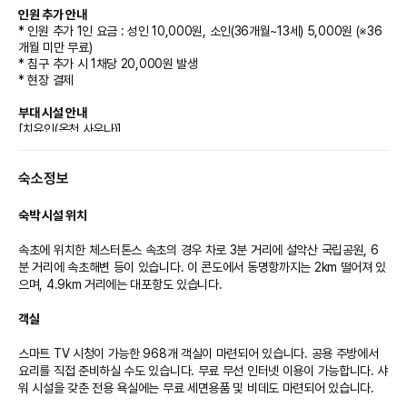
인원 추가 안내
* 인원 추가 1인 요금 : 성인 10,000원, 소인(36개월~13세) 5,000원 (※36
개월 미만 무료)
* 침구 추가 시 1채당 20,000원 발생
* 현장 결제
부대 시설 안내
[치유인(온천 사우나)]
* 운영시간 : 07:00 ~ 21:00 (입장마감 1시간전까지)
* 위치 : 중앙광장 B1층
숙소정보
* 금액 : 성인(14세이상) 12,000원, 소인 8,000원 (※ 36개월 미만 무료)
* 매월 첫째주 화요일 정기 휴장 (7,8월 성수기 제외)
* 투숙객 전용시설
숙박 시설 위치
* 체크인 전, 체크아웃 후에는 시설 이용 불가
* 13세 이하 유아 및 어린이는 보호자 동반 시에만 이용 가능
속초에 위치한 체스터톤스 속초의 경우 차로 3분 거리에 설악산 국립공원, 6
분 거리에 속초해변 등이 있습니다. 이 콘도에서 동명항까지는 2km 떨어져 있
[온천수영장 & 노천탕]
으며, 4.9km 거리에는 대포항도 있습니다.

* 운영시간 (11월~3월 미운영)
- 4월 ~ 6월, 9월 ~ 10월 : 1부 09:00~13:00, 2부 14:00~18:00
객실
- 7월~8월 성수기 : 1부 09:00~13:00, 2부 14:00~18:00, 3부
19:00~21:00
스마트 TV 시청이 가능한 968개 객실이 마련되어 있습니다. 공용 주방에서 
※ 브레이크타임 13:00~14:00, 18:00~19:00
요리를 직접 준비하실 수도 있습니다. 무료 무선 인터넷 이용이 가능합니다. 샤
* 위치 : 중앙광장 1층
워 시설을 갖춘 전용 욕실에는 무료 세면용품 및 비데도 마련되어 있습니다.

* 객실 투숙기준 무료(객실의 추가인원 발생 시 비용을 지불하지 않으면 무료
입장 불가)