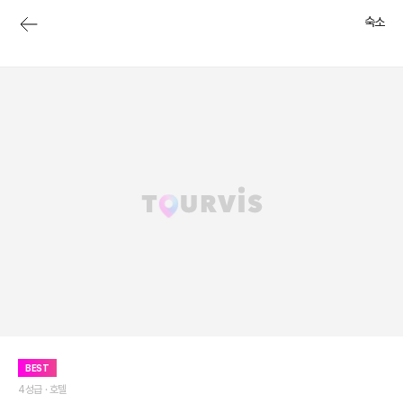
숙소
BEST
4성급 ·
호텔