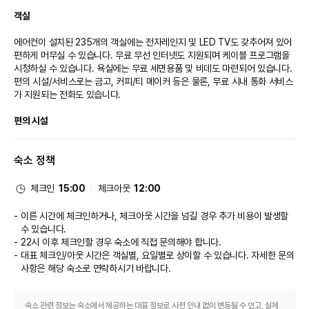
객실
에어컨이 설치된 235개의 객실에는 전자레인지 및 LED TV도 갖추어져 있어 
편하게 머무실 수 있습니다. 무료 무선 인터넷도 지원되며 케이블 프로그램을 
시청하실 수 있습니다. 욕실에는 무료 세면용품 및 비데도 마련되어 있습니다. 
편의 시설/서비스로는 금고, 커피/티 메이커 등은 물론, 무료 시내 통화 서비스
가 지원되는 전화도 있습니다.

편의 시설
마사지, 전신 트리트먼트 서비스, 얼굴 트리트먼트 서비스 등이 제공되는 스파
숙소 정책
에서 럭셔리한 분위기를 맘껏 즐기실 수 있습니다. 야외 수영장 및 피트니스 센
터 등의 레크리에이션 시설에 확실히 만족하실 것입니다.

체크인
15:00
체크아웃
12:00
식당
이른 시간에 체크인하거나, 체크아웃 시간을 넘길 경우 추가 비용이 발생할
이 호텔에는 4 개의 레스토랑이 있으며 이중 하나인 Nava Chef Table에서 
수 있습니다.
식사를 간단히 해결하실 수 있습니다. 또는 편하게 객실에서 24시간 룸서비스
22시 이후 체크인할 경우 숙소에 직접 문의해야 합니다.
를 이용하실 수 있어요. 2 커피숍/카페에서는 스낵이 제공됩니다. 2 개의 바/
대표 체크인/아웃 시간은 객실별, 요일별로 상이할 수 있습니다. 자세한 문의
라운지에서는 맛있는 음료를 마시며 여유로운 시간을 보내실 수 있어요. 아침 
사항은 해당 숙소
로 연락하시기 바랍니다.
식사(뷔페)를 매일 6:30 ~ 10:30에 유료로 이용하실 수 있습니다.

비즈니스, 기타 편의시설
숙소 관련 정보는 숙소에서 제공하는 대표 정보로 사전 안내 없이 변동될 수 있고, 실제