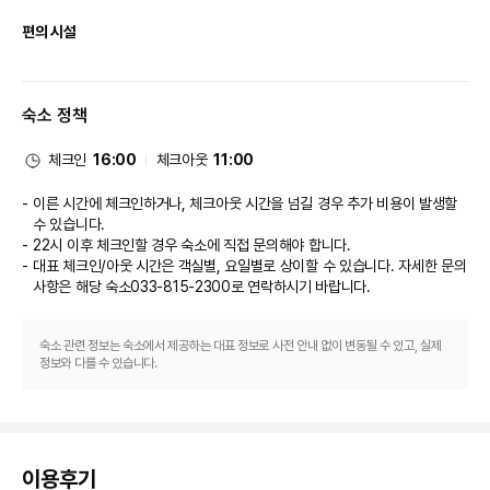
• 투숙객 조식 무료(최대 성인 2인, 소아 3인까지 무료/투숙 정원에 한함/체크
인시 투숙인원 기준)
편의 시설
• 보물 찾기(객실 안에 숨겨져 있는 단서를 바탕으로 보물 상자 속 LEGO® 보
물 찾기)
무료 무선 인터넷, 콘시어지 서비스, 아케이드/게임룸 등의 편의 시설/서비스
• 크리에이티브 워크샵 프로그램 이용(선착순 예약제,1박당 1회 입장 가능)
를 이용하실 수 있습니다.

• 키즈 그라운드 이용(선착순 예약제,1박당 1회 입장 가능)
숙소 정책
• 워터플레이 이용(선착순 예약제,1박당 1회 입장 가능)/5세 미만 아동은 보호
식당
자 동반 입수/12세 미만 동반 입장
체크인
16:00
체크아웃
11:00
• 어드벤쳐 플레이 놀이터 이용
이 호텔에 있는 Bricks Family Restaurant에서 맛있는 식사를 즐겨보세요. 
• LEGO® 모델 만들기 컨테스트 참여
커피숍/카페에서는 스낵이 제공됩니다. 바/라운지에서는 좋아하는 음료를 마
이른 시간에 체크인하거나, 체크아웃 시간을 넘길 경우 추가 비용이 발생할
• 상기 프로그램은 무료로 이용하실 수 있으며, 운영 시간 및 내용은 운영 상황
시며 갈증을 해소하실 수 있어요. 아침 식사(뷔페)가 매일 07:00 ~ 10:00에 
수 있습니다.
에 따라 변동될 수 있습니다
무료로 제공됩니다.

22시 이후 체크인할 경우 숙소에 직접 문의해야 합니다.
• 부대시설, 프로그램 별 운영 시간 확인 및 사전 예약은 투숙 당일 호텔 1 & 2
대표 체크인/아웃 시간은 객실별, 요일별로 상이할 수 있습니다. 자세한 문의
층에 비치된 게스트 인포 허브에서 가능합니다(객실 내 QR링크 접속)
비즈니스, 기타 편의시설
사항은 해당 숙소
033-815-2300
로 연락하시기 바랍니다.
부대시설 정보
대표적인 편의 시설과 서비스로는 간편 체크인, 24시간 운영되는 프런트 데스
• 레고랜드 코리아 리조트 파크|호텔 옆 위치|운영시간 및 휴장일은 공식 홈페
크, 짐 보관 등이 있습니다. 시설 내에서 무료 셀프 주차 이용이 가능합니다.
이지에서 확인이 가능합니다
숙소 관련 정보는 숙소에서 제공하는 대표 정보로 사전 안내 없이 변동될 수 있고, 실제
정보와 다를 수 있습니다.
• 크리에이티브 워크샵|2층|사전 예약 필수|LEGO® 만들기 연령별 프로그램
(1박당 1회 참여 가능)
• 워터 플레이|실내 물놀이 시설|2층|현장 QR코드 예약 후 운영시간 내 입
장|50분 운영 10분 휴식|1일 1회 입장(연박 투숙 포함, 체크아웃 이후 이용 불
가)|수영복 및 기능성 착용 필수 (이 외 의류 입수불가)|36개월 미만 유아 방수
기저귀 착용 필수|외부 음식물 반입 금지|5세 미만 보호자 동반 입수, 12세 미
이용후기
만 보호자 동반 입장(상주) 필수|대여 용품 : 비치 타월, 어린이 구명조끼 등 무