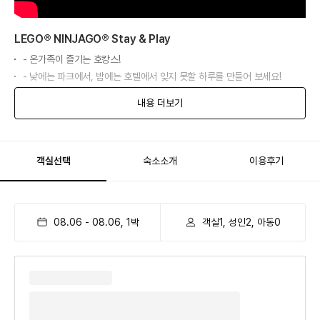
LEGO® NINJAGO® Stay & Play
- 온가족이 즐기는 호캉스!
- 낮에는 파크에서, 밤에는 호텔에서 잊지 못할 하루를 만들어 보세요!
내용 더보기
객실선택
숙소소개
이용후기
08.06
-
08.06
,
1
박
객실1, 성인2, 아동0
킹덤 테마 룸
- 모든 왕자님, 공주님들을 위해 왕국에서 준비한 특별 객실을 이용해보세