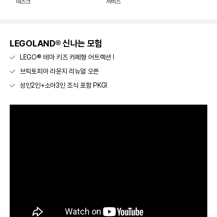
데스크
서비스
LEGOLAND® 신나는 모험
LEGO® 테마 키즈 카페형 어트랙션 !
브릭토피아 라운지 리뉴얼 오픈
성인2인+소아3인 조식 포함 PKG!