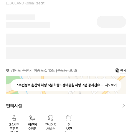
LEGOLAND Korea Resort
강원도 춘천시 하중도길 128 (중도동 603)
복사
*주변정보 춘천역 차량 5분 하중도생태공원 차량 7분 공지천유원지 차량 10분
지도보기
편의시설
24시간
어린이
컨시어지
짐
프론트
수영장
서비스
보관