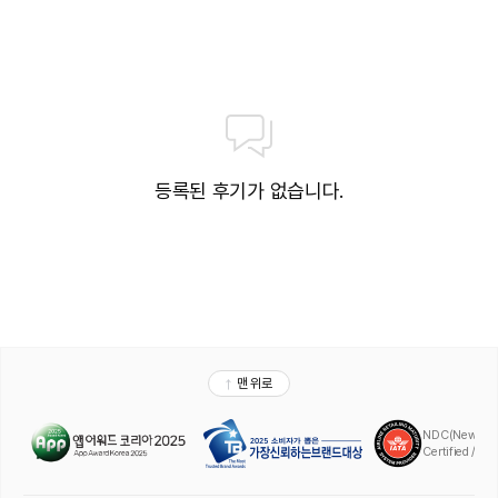
료 이용 가능|썬베드, 벤치 시설 무료 자유 이용 가능(실내)|자쿠지: 수온 36
도|남, 녀 락카 48개월 미만 유아만 혼성 입장 가능|야외 테라스는 날씨에 따
라 폐장 가능
• 어드벤쳐 플레이 놀이터|2층|24시간|보호자 동반 자율 놀이시설
• 브릭스 패밀리 레스토랑|2층|뷔페|석식 18:00~21:00 | 성인 45,000원,
어린이 35,000원
• 스카이라인 라운지(BAR)|2층|11:00~22:00(라스트 오더 21:30)|각 주류,
메뉴마다 가격 상이
• 리틀 빅 샵|2층|08:30~20:30|LEGO®리테일샵
등록된 후기가 없습니다.
• Awesome Store(편의점)|유인/무인 24시간 편의점 *무인 시간대 주류 구
매 불가
• 예약제로 운영되는 시설은 투숙 당일 현장 선착순 예약제로 운영되며 부대시
설 운영 시간은 호텔 사정에 따라 변동될 수 있습니다
조식 정보
• 다이닝|브릭스 패밀리 레스토랑|2층|07:00~10:00
• 체크인시 등록된 투숙객은 모두 조식이 포함되어 있습니다(투숙 정원에 한
함)
• 조식 추가요금(1인기준): 성인 25,000원, 어린이 15,000원(등록된 투숙객
초과시 현장결제)
• ※성인(만 13세 이상), 어린이(만 12세 이하),유아 무료 이용(만 2세 이하)
취사 시설
• 전 객실 취사 불가