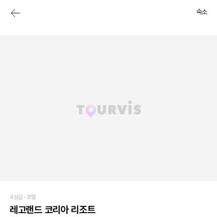
숙소
4성급 ·
호텔
레고랜드 코리아 리조트