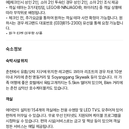
예)체크인시 성인 2인, 소아 2인 투숙인 경우 성인 2인, 소아 2인 조식 제공
• 객실 테마는 3가지(킹덤, LEGOⓇ NINJAGOⓇ, 파이러츠) 중 객실 상황에
따라 무작위로 배정됩니다.
• 체크인 전, 추가요금을 통하여 원하는 객실 테마 사전 확정이 가능합니다. 원
하시는 경우 레고랜드 대표번호 (033)815-2300) 유선을 통해 요청 가능합니
다.
• 파크 티켓 미포함 상품
기본정보
숙소정보
• 체크인: 16:00 | 체크아웃: 11:00
• 호텔 프론트 24시간 운영
• 무료 Wi-Fi
숙박 시설 위치
• 전 객실 금연
• 친환경 Bath Amenity 제공(기존 수량 외 추가 신청시 구매 가능)
춘천에서 유흥/오락 지구에 위치한 레고랜드 코리아 리조트의 경우 차로 10분 
• 칫솔 세트 및 면도기 유상판매
이내 거리에 춘천 명동거리 및 Soyanggang Skywalk 등이 있습니다. 이 가
• 투숙객 전용 주차장 무료 이용 가능(주차장-호텔 간의 무료 셔틀 서비스 운
족 여행에 좋은 호텔에서 육림고개까지는 5.5km 떨어져 있으며, 8km 거리에
행)
는 춘천 삼악산 호수케이블카도 있습니다.

• 발렛파킹(선착순, 유료)
객실
인원 추가 정보
• 객실당 최대 투숙 가능 인원 총 5인(성인 최대 2명,유아 포함)
에어컨이 설치된 154개의 객실에는 전용 수영장 및 LED TV도 갖추어져 있어 
• 유아(만 2세 미만)/소아(만 2세~만 12세)/성인(만 13세 이상)
편하게 머무실 수 있습니다. 무료 무선 인터넷도 지원되며 케이블 프로그램을 
• 영유아 포함/최대인원 초과 불가
시청하실 수 있습니다. 편의 시설/서비스로는 금고 및 책상 등이 있으며 객실 
정돈 서비스는 매일 제공됩니다.

투숙객 혜택