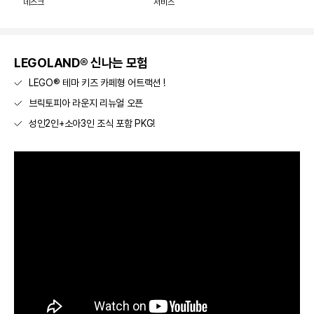
데스크
서비스
LEGOLAND® 신나는 모험
LEGO® 테마 키즈 카페형 어트랙션 !
브릭토피아 라운지 리뉴얼 오픈
성인2인+소아3인 조식 포함 PKG!