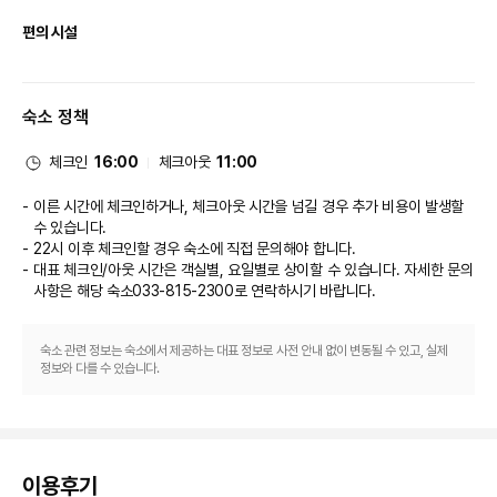
• 투숙객 조식 무료(최대 성인 2인, 소아 3인까지 무료/투숙 정원에 한함/체크
인시 투숙인원 기준)
편의 시설
• 보물 찾기(객실 안에 숨겨져 있는 단서를 바탕으로 보물 상자 속 LEGO® 보
물 찾기)
무료 무선 인터넷, 콘시어지 서비스, 아케이드/게임룸 등의 편의 시설/서비스
• 크리에이티브 워크샵 프로그램 이용(선착순 예약제,1박당 1회 입장 가능)
를 이용하실 수 있습니다.

• 키즈 그라운드 이용(선착순 예약제,1박당 1회 입장 가능)
숙소 정책
• 워터플레이 이용(선착순 예약제,1박당 1회 입장 가능)/5세 미만 아동은 보호
식당
자 동반 입수/12세 미만 동반 입장
체크인
16:00
체크아웃
11:00
• 어드벤쳐 플레이 놀이터 이용
이 호텔에 있는 Bricks Family Restaurant에서 맛있는 식사를 즐겨보세요. 
• LEGO® 모델 만들기 컨테스트 참여
커피숍/카페에서는 스낵이 제공됩니다. 바/라운지에서는 좋아하는 음료를 마
이른 시간에 체크인하거나, 체크아웃 시간을 넘길 경우 추가 비용이 발생할
• 상기 프로그램은 무료로 이용하실 수 있으며, 운영 시간 및 내용은 운영 상황
시며 갈증을 해소하실 수 있어요. 아침 식사(뷔페)가 매일 07:00 ~ 10:00에 
수 있습니다.
에 따라 변동될 수 있습니다
무료로 제공됩니다.

22시 이후 체크인할 경우 숙소에 직접 문의해야 합니다.
• 부대시설, 프로그램 별 운영 시간 확인 및 사전 예약은 투숙 당일 호텔 1 & 2
대표 체크인/아웃 시간은 객실별, 요일별로 상이할 수 있습니다. 자세한 문의
층에 비치된 게스트 인포 허브에서 가능합니다(객실 내 QR링크 접속)
비즈니스, 기타 편의시설
사항은 해당 숙소
033-815-2300
로 연락하시기 바랍니다.
부대시설 정보
대표적인 편의 시설과 서비스로는 간편 체크인, 24시간 운영되는 프런트 데스
• 레고랜드 코리아 리조트 파크|호텔 옆 위치|운영시간 및 휴장일은 공식 홈페
크, 짐 보관 등이 있습니다. 시설 내에서 무료 셀프 주차 이용이 가능합니다.
이지에서 확인이 가능합니다
숙소 관련 정보는 숙소에서 제공하는 대표 정보로 사전 안내 없이 변동될 수 있고, 실제
정보와 다를 수 있습니다.
• 크리에이티브 워크샵|2층|사전 예약 필수|LEGO® 만들기 연령별 프로그램
(1박당 1회 참여 가능)
• 워터 플레이|실내 물놀이 시설|2층|현장 QR코드 예약 후 운영시간 내 입
장|50분 운영 10분 휴식|1일 1회 입장(연박 투숙 포함, 체크아웃 이후 이용 불
가)|수영복 및 기능성 착용 필수 (이 외 의류 입수불가)|36개월 미만 유아 방수
기저귀 착용 필수|외부 음식물 반입 금지|5세 미만 보호자 동반 입수, 12세 미
이용후기
만 보호자 동반 입장(상주) 필수|대여 용품 : 비치 타월, 어린이 구명조끼 등 무