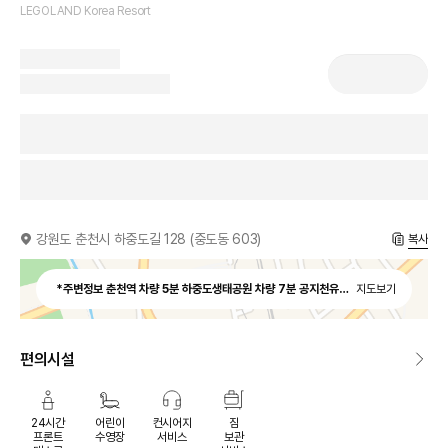
LEGOLAND Korea Resort
강원도 춘천시 하중도길 128 (중도동 603)
복사
*주변정보 춘천역 차량 5분 하중도생태공원 차량 7분 공지천유원지 차량 10분
지도보기
편의시설
24시간
어린이
컨시어지
짐
프론트
수영장
서비스
보관