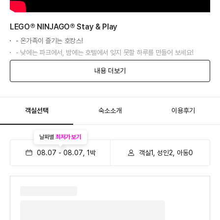
LEGO® NINJAGO® Stay & Play
- 온가족이 즐기는 호캉스!
- 낮에는 파크에서, 밤에는 호텔에서 잊지 못할 하루를 만들어 보세요!
내용 더보기
객실선택
숙소소개
이용후기
날짜별
최저가 보기
08.07
-
08.07
,
1
박
객실1, 성인2, 아동0
킹덤 테마 룸
- 모든 왕자님, 공주님들을 위해 왕국에서 준비한 특별 객실을 이용해보세