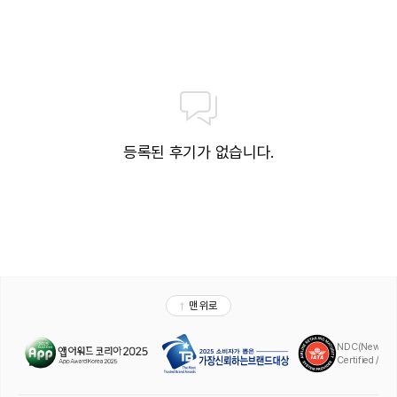
료 이용 가능|썬베드, 벤치 시설 무료 자유 이용 가능(실내)|자쿠지: 수온 36
도|남, 녀 락카 48개월 미만 유아만 혼성 입장 가능|야외 테라스는 날씨에 따
라 폐장 가능
• 어드벤쳐 플레이 놀이터|2층|24시간|보호자 동반 자율 놀이시설
• 브릭스 패밀리 레스토랑|2층|뷔페|석식 18:00~21:00 | 성인 45,000원,
어린이 35,000원
• 스카이라인 라운지(BAR)|2층|11:00~22:00(라스트 오더 21:30)|각 주류,
메뉴마다 가격 상이
• 리틀 빅 샵|2층|08:30~20:30|LEGO®리테일샵
등록된 후기가 없습니다.
• Awesome Store(편의점)|유인/무인 24시간 편의점 *무인 시간대 주류 구
매 불가
• 예약제로 운영되는 시설은 투숙 당일 현장 선착순 예약제로 운영되며 부대시
설 운영 시간은 호텔 사정에 따라 변동될 수 있습니다
조식 정보
• 다이닝|브릭스 패밀리 레스토랑|2층|07:00~10:00
• 체크인시 등록된 투숙객은 모두 조식이 포함되어 있습니다(투숙 정원에 한
함)
• 조식 추가요금(1인기준): 성인 25,000원, 어린이 15,000원(등록된 투숙객
초과시 현장결제)
• ※성인(만 13세 이상), 어린이(만 12세 이하),유아 무료 이용(만 2세 이하)
취사 시설
• 전 객실 취사 불가