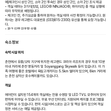
예)체크인시 성인 2인, 소아 2인 투숙인 경우 성인 2인, 소아 2인 조식 제공
• 객실 테마는 3가지(킹덤, LEGOⓇ NINJAGOⓇ, 파이러츠) 중 객실 상황에
따라 무작위로 배정됩니다.
• 체크인 전, 추가요금을 통하여 원하는 객실 테마 사전 확정이 가능합니다. 원
하시는 경우 레고랜드 대표번호 (033)815-2300) 유선을 통해 요청 가능합니
다.
• 파크 티켓 미포함 상품
기본정보
숙소정보
• 체크인: 16:00 | 체크아웃: 11:00
• 호텔 프론트 24시간 운영
• 무료 Wi-Fi
숙박 시설 위치
• 전 객실 금연
• 친환경 Bath Amenity 제공(기존 수량 외 추가 신청시 구매 가능)
춘천에서 유흥/오락 지구에 위치한 레고랜드 코리아 리조트의 경우 차로 10분 
• 칫솔 세트 및 면도기 유상판매
이내 거리에 춘천 명동거리 및 Soyanggang Skywalk 등이 있습니다. 이 가
• 투숙객 전용 주차장 무료 이용 가능(주차장-호텔 간의 무료 셔틀 서비스 운
족 여행에 좋은 호텔에서 육림고개까지는 5.5km 떨어져 있으며, 8km 거리에
행)
는 춘천 삼악산 호수케이블카도 있습니다.

• 발렛파킹(선착순, 유료)
객실
인원 추가 정보
• 객실당 최대 투숙 가능 인원 총 5인(성인 최대 2명,유아 포함)
에어컨이 설치된 154개의 객실에는 전용 수영장 및 LED TV도 갖추어져 있어 
• 유아(만 2세 미만)/소아(만 2세~만 12세)/성인(만 13세 이상)
편하게 머무실 수 있습니다. 무료 무선 인터넷도 지원되며 케이블 프로그램을 
• 영유아 포함/최대인원 초과 불가
시청하실 수 있습니다. 편의 시설/서비스로는 금고 및 책상 등이 있으며 객실 
정돈 서비스는 매일 제공됩니다.

투숙객 혜택