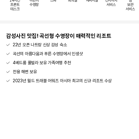
24시간
어린이
스파
회의실
세탁시설
컨시어지
짐
프론트
수영장
서비스
보관
데스크
서비스
감성사진 맛집! 곡선형 수영장이 매력적인 리조트
22년 오픈 나트랑 신상 감성 숙소
곡선의 아름다움과 푸른 수영장에서 인생샷
4베드룸 풀빌라 보유 가족여행 추천
전용 해변 보유
2023년 월드 트래블 어워즈 아시아 최고의 신규 리조트 수상