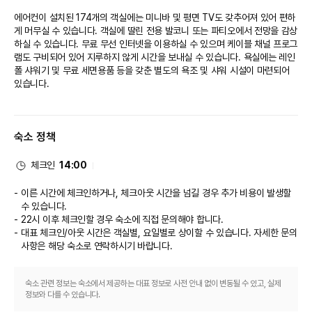
에어컨이 설치된 174개의 객실에는 미니바 및 평면 TV도 갖추어져 있어 편하
게 머무실 수 있습니다. 객실에 딸린 전용 발코니 또는 파티오에서 전망을 감상
하실 수 있습니다. 무료 무선 인터넷을 이용하실 수 있으며 케이블 채널 프로그
램도 구비되어 있어 지루하지 않게 시간을 보내실 수 있습니다. 욕실에는 레인
폴 샤워기 및 무료 세면용품 등을 갖춘 별도의 욕조 및 샤워 시설이 마련되어 
있습니다.

편의 시설
숙소 정책
마사지, 전신 트리트먼트 서비스, 얼굴 트리트먼트 서비스 등이 제공되는 스파
에서 럭셔리한 분위기를 맘껏 즐기실 수 있습니다. 전용 해변에서 햇살을 듬뿍 
만끽하거나 야외 수영장 및 피트니스 센터 등의 다른 레크리에이션 시설을 즐
체크인
14:00
기셔도 좋습니다. 이 지중해 양식 호텔에는 무료 무선 인터넷, 콘시어지 서비
스, 웨딩 서비스 등이 또한 마련되어 있습니다.

이른 시간에 체크인하거나, 체크아웃 시간을 넘길 경우 추가 비용이 발생할
수 있습니다.
식당
22시 이후 체크인할 경우 숙소에 직접 문의해야 합니다.
대표 체크인/아웃 시간은 객실별, 요일별로 상이할 수 있습니다. 자세한 문의
이 호텔에는 2 개의 레스토랑 및 커피숍/카페 등이 있으며 이곳에서 간단한 식
사항은 해당 숙소
로 연락하시기 바랍니다.
사 또는 스낵을 즐기실 수 있어요. 또는 편하게 객실에서 24시간 룸서비스를 
이용하실 수 있습니다. 바/라운지 또는 풀사이드 바에서는 여유롭게 음료를 마
시며 하루를 마무리하실 수 있어요. 

숙소 관련 정보는 숙소에서 제공하는 대표 정보로 사전 안내 없이 변동될 수 있고, 실제
정보와 다를 수 있습니다.
비즈니스, 기타 편의시설