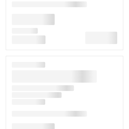
남녀노소 누구나, 가족과 함께하기에 편리한 시설
낮은 카운터, 원활하게 출입할 수 있는 출입구 등 시설 내에는 단차가 없어
유모차나 휠체어를 이용하시기에 편리합니다. (다다미 내에서는 휠체어를 사
용할 수 없습니다.)