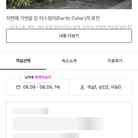
자연에 기반을 둔 어스컬러(Earth Color)의 료칸
대지나 흙, 바위, 모래 등을 연상시키는 갈색, 녹색 등 자연의 색상을 담아 편
안하고 차분한 느낌을 담고 있어 더욱 편안하게 즐기실 수 있습니다.
내용 더보기
객실선택
숙소소개
이용후기
날짜별
최저가 보기
08.09
-
08.09
,
1
박
객실1, 성인2, 아동0