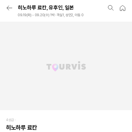
히노하루 료칸, 유후인, 일본
09.19(화) - 09.20(수) 1박 · 객실1, 성인2, 아동 0
4성급 ·
히노하루 료칸