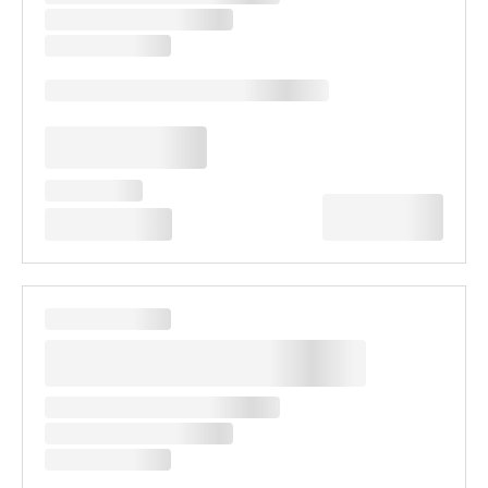
제철의 맛을 담은 일본식 가이세키 요리(예시)
사계절의 변화가 빠른 유후인, 그 안에서 나오는 신선한 재료만을 사용하여
유후인의 사계절을 비추어 정갈하고 화려한 식사를 제공합니다. (식사의 내
용은 2개월마다 변경될 수 있습니다.)