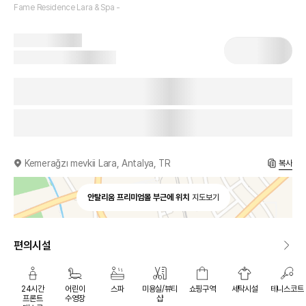
Fame Residence Lara & Spa -
Kemerağzı mevkii Lara, Antalya, TR
복사
안탈리움 프리미엄몰 부근에 위치
지도보기
편의시설
24시간
어린이
스파
미용실/뷰티
쇼핑구역
세탁시설
테니스코트
프론트
수영장
샵