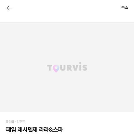
숙소
5성급 ·
리조트
페임 레시덴제 라라&스파