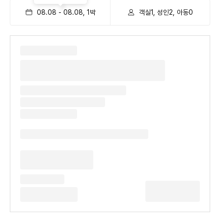
08.08
-
08.08
,
1
박
객실1, 성인2, 아동0