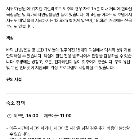
서귀포(남원)에 위치한 기린리조트 제주의 경우 차로 15분 이내 거리에 한라산
국립공원 및 휴애리자연생활공원 등이 있습니다. 이 4성급 아파트식 호텔에서 
서귀포 매일 올레 시장까지는 13.9km 떨어져 있으며, 19.3km 거리에는 산굼
부리도 있습니다.

객실
바닥 난방/온돌 및 LED TV 등이 갖추어진 15개의 객실에서 럭셔리 분위기를 
만끽하실 수 있습니다. 객실에 딸린 전용 발코니에서 전망을 감상하실 수 있습
니다. 주방에는 냉장고, 오븐, 전자레인지 등이 갖추어져 있습니다. 무료 유선 
및 무선 인터넷이 지원되며 위성 프로그램도 시청하실 수 있습니다.

편의 시설
24시간 피트니스 센터 등의 레크리에이션 시설을 이용하거나 테라스 및 정원 
전망을 즐기실 수 있습니다. 이 아파트식 호텔에는 무료 무선 인터넷 및 바비큐 
숙소 정책
그릴도 마련되어 있습니다.

식당
체크인
15:00
체크아웃
11:00
아파트식 호텔에 있는 커피숍/카페에서는 간단하고 맛있는 음식을 맛보실 수 
이른 시간에 체크인하거나, 체크아웃 시간을 넘길 경우 추가 비용이 발생할
있으며 식료품점/편의점도 있어 편리하게 이용하실 수 있습니다.

수 있습니다.