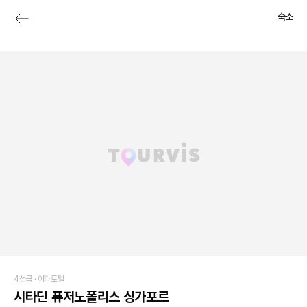
숙소
4성급 ·
아파토텔
시타딘 퓨저노폴리스 싱가포르