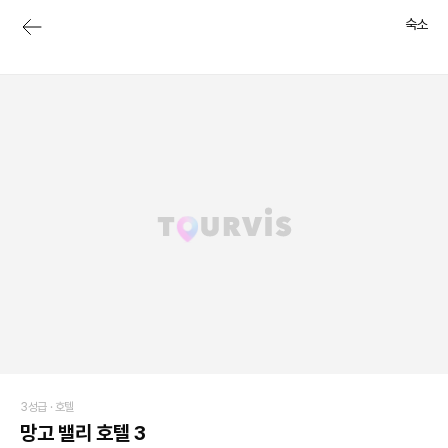
숙소
3성급 ·
호텔
망고 밸리 호텔 3