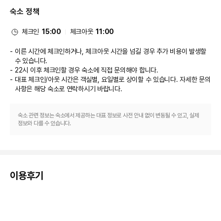
시설 내에 위치한 테마형 레스토랑 Enchanted Garden에서 간단한 식사를 
숙소 정책
즐겨보세요. 여기에는 다양한 음료가 제공되는 바/라운지 및 탁 트인 정원 전
망까지 갖춰져 있죠. 또는 편하게 객실에서 룸서비스(이용 시간 제한)를 이용하
실 수 있습니다. 아침 식사(유럽식)를 매일 06:30 ~ 10:30에 유료로 이용하
체크인
15:00
체크아웃
11:00
실 수 있습니다.
비즈니스, 기타 편의시설
이른 시간에 체크인하거나, 체크아웃 시간을 넘길 경우 추가 비용이 발생할
대표적인 편의 시설과 서비스로는 간편 체크인, 간편 체크아웃, 24시간 운영
수 있습니다.
되는 프런트 데스크 등이 있습니다. 시설 내에서 셀프 주차(요금 별도) 이용이 
22시 이후 체크인할 경우 숙소에 직접 문의해야 합니다.
가능합니다.
대표 체크인/아웃 시간은 객실별, 요일별로 상이할 수 있습니다. 자세한 문의
사항은 해당 숙소
로 연락하시기 바랍니다.
숙소 관련 정보는 숙소에서 제공하는 대표 정보로 사전 안내 없이 변동될 수 있고, 실제
정보와 다를 수 있습니다.
이용후기