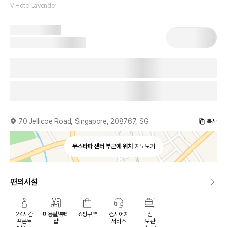
V Hotel Lavender
70 Jellicoe Road, Singapore, 208767, SG
복사
무스타파 센터 부근에 위치
지도보기
편의시설
24시간
미용실/뷰티
쇼핑구역
컨시어지
짐
프론트
샵
서비스
보관