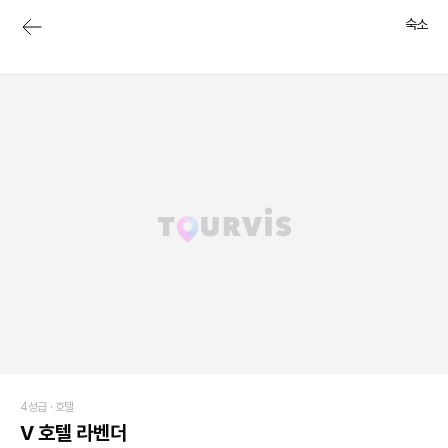
숙소
4성급 ·
호텔
V 호텔 라벤더