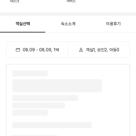
데스크
서비스
객실선택
숙소소개
이용후기
08.09
-
08.09
,
1
박
객실1, 성인2, 아동0