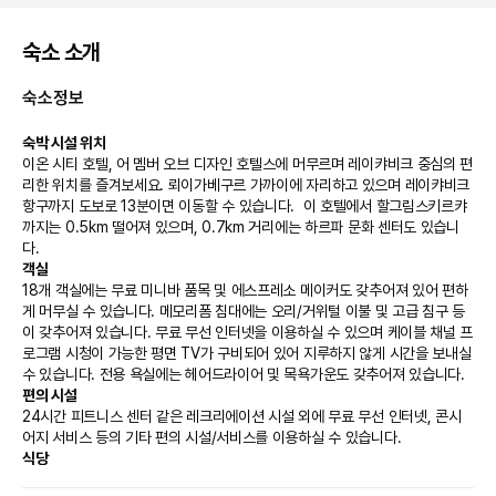
숙소 소개
숙소정보
숙박 시설 위치
이온 시티 호텔, 어 멤버 오브 디자인 호텔스에 머무르며 레이캬비크 중심의 편
리한 위치를 즐겨보세요. 뢰이가베구르 가까이에 자리하고 있으며 레이캬비크 
항구까지 도보로 13분이면 이동할 수 있습니다.  이 호텔에서 할그림스키르캬
까지는 0.5km 떨어져 있으며, 0.7km 거리에는 하르파 문화 센터도 있습니
다.
객실
18개 객실에는 무료 미니바 품목 및 에스프레소 메이커도 갖추어져 있어 편하
게 머무실 수 있습니다. 메모리폼 침대에는 오리/거위털 이불 및 고급 침구 등
이 갖추어져 있습니다. 무료 무선 인터넷을 이용하실 수 있으며 케이블 채널 프
로그램 시청이 가능한 평면 TV가 구비되어 있어 지루하지 않게 시간을 보내실 
수 있습니다. 전용 욕실에는 헤어드라이어 및 목욕가운도 갖추어져 있습니다.
편의 시설
24시간 피트니스 센터 같은 레크리에이션 시설 외에 무료 무선 인터넷, 콘시
어지 서비스 등의 기타 편의 시설/서비스를 이용하실 수 있습니다.
식당
호텔의 레스토랑에서 맛있는 식사를 즐겨보세요. 또는 편하게 24시간 룸서비