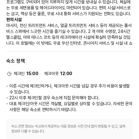
프로그램도 구비되어 있어 지루하지 않게 시간을 보내실 수 있습니다. 욕실에
는 무료 세면용품 및 헤어드라이어도 마련되어 있습니다. 편의 시설/서비스로
는 금고, 책상 등은 물론, 무료 시내 통화 서비스가 지원되는 전화도 있습니다.
편의 시설
마사지, 전신 트리트먼트 서비스, 얼굴 트리트먼트 서비스 등이 제공되는 풀서
비스 스파에서 느긋한 시간을 즐기실 수 있습니다. 2 개 야외 수영장, 24시간 
헬스클럽, 야외 테니스 코트 등의 레크리에이션 시설에 확실히 만족하실 것입
니다. 이 호텔에는 이 밖에도 무료 무선 인터넷, 콘시어지 서비스 및 시설 내 쇼
핑 시설도 마련되어 있습니다.
식당
숙소 정책
이 호텔에는 4 개의 레스토랑이 있으며 이중 하나인 Edge에서 세계 요리를 즐
기실 수 있습니다. 또는 편하게 객실에서 24시간 룸서비스를 이용하실 수 있
어요. 커피숍/카페에서는 스낵이 제공됩니다. 바/라운지 또는 풀사이드 바에서
체크인
15:00
체크아웃
12:00
는 여유롭게 음료를 마시며 하루를 마무리하실 수 있어요. 아침 식사(유럽식)를 
매일 06:30 ~ 10:30에 유료로 이용하실 수 있습니다.
이른 시간에 체크인하거나, 체크아웃 시간을 넘길 경우 추가 비용이 발생할
비즈니스, 기타 편의시설
수 있습니다.
대표적인 편의 시설과 서비스로는 무료 유선 인터넷, 리무진/타운카 서비스, 
22시 이후 체크인할 경우 숙소에 직접 문의해야 합니다.
간편 체크인 등이 있습니다. 시설 내에서 셀프 주차(요금 별도) 이용이 가능합
대표 체크인/아웃 시간은 객실별, 요일별로 상이할 수 있습니다. 자세한 문의
니다.
사항은 해당 숙소
로 연락하시기 바랍니다.
숙소 관련 정보는 숙소에서 제공하는 대표 정보로 사전 안내 없이 변동될 수 있고, 실제
정보와 다를 수 있습니다.