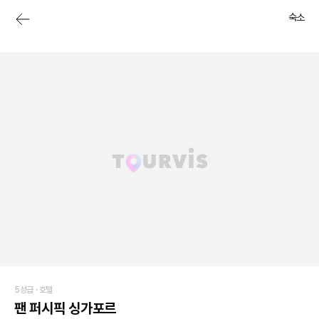
숙소
5성급 ·
호텔
팬 퍼시픽 싱가포르