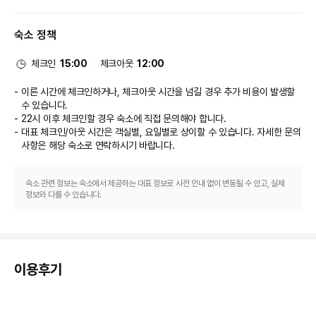
식당
이 호텔에는 5 개의 레스토랑이 있으며 이중 하나인 Wah Lok에서 중식를 즐
숙소 정책
기실 수 있습니다. 또는 편하게 객실에서 24시간 룸서비스를 이용하실 수 있
어요. 커피숍/카페에서는 스낵이 제공됩니다. 바/라운지 또는 풀사이드 바에서
는 여유롭게 음료를 마시며 하루를 마무리하실 수 있어요. 아침 식사(뷔페)를 
체크인
15:00
체크아웃
12:00
매일 07:00 ~ 10:30에 유료로 이용하실 수 있습니다.
비즈니스, 기타 편의시설
이른 시간에 체크인하거나, 체크아웃 시간을 넘길 경우 추가 비용이 발생할
대표적인 편의 시설과 서비스로는 무료 유선 인터넷, 비즈니스 센터, 리무진/
수 있습니다.
타운카 서비스 등이 있습니다. 싱가포르에서의 행사를 계획하시나요? 이 호텔
22시 이후 체크인할 경우 숙소에 직접 문의해야 합니다.
에는 컨퍼런스 공간 및 13 개 회의실 등으로 구성된 3933 제곱미터 크기의 공
대표 체크인/아웃 시간은 객실별, 요일별로 상이할 수 있습니다. 자세한 문의
간이 마련되어 있습니다. 시설 내에서 무료 셀프 주차 이용이 가능합니다.
사항은 해당 숙소
로 연락하시기 바랍니다.
숙소 관련 정보는 숙소에서 제공하는 대표 정보로 사전 안내 없이 변동될 수 있고, 실제
정보와 다를 수 있습니다.
이용후기