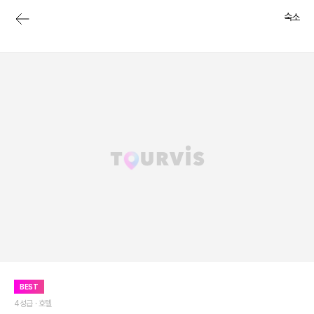
숙소
BEST
4성급 ·
호텔