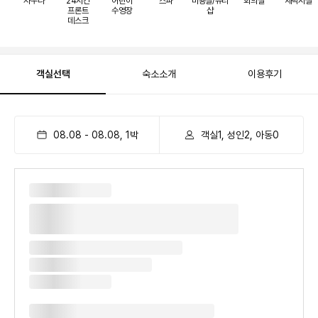
사우나
24시간
어린이
스파
미용실/뷰티
회의실
세탁시설
프론트
수영장
샵
데스크
객실선택
숙소소개
이용후기
08.08
-
08.08
,
1
박
객실1, 성인2, 아동0