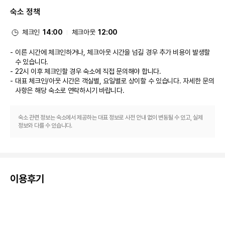
이 호텔에는 2 개의 레스토랑 및 커피숍/카페 등이 있으며 이곳에서 간단한 식
숙소 정책
사 또는 스낵을 즐기실 수 있어요. 또는 편하게 객실에서 룸서비스(이용 시간 
제한)를 이용하실 수 있습니다. 바/라운지에서는 좋아하는 음료를 마시며 갈증
을 해소하실 수 있어요. 아침 식사(뷔페)를 매일 07:00 ~ 10:30에 유료로 이
체크인
14:00
체크아웃
12:00
용하실 수 있습니다.
비즈니스, 기타 편의시설
이른 시간에 체크인하거나, 체크아웃 시간을 넘길 경우 추가 비용이 발생할
대표적인 편의 시설과 서비스로는 비즈니스 센터, 로비의 무료 신문, 드라이클
수 있습니다.
리닝/세탁 서비스 등이 있습니다. 베오그라드에서의 행사를 계획하시나요? 이 
22시 이후 체크인할 경우 숙소에 직접 문의해야 합니다.
호텔에는 컨퍼런스 센터 및 회의실 등으로 구성된 60 제곱미터 크기의 공간이 
대표 체크인/아웃 시간은 객실별, 요일별로 상이할 수 있습니다. 자세한 문의
마련되어 있습니다. 고객께서는 별도 요금으로 왕복 공항 셔틀(24시간 운행) 
사항은 해당 숙소
로 연락하시기 바랍니다.
서비스를 이용하실 수 있습니다.
숙소 관련 정보는 숙소에서 제공하는 대표 정보로 사전 안내 없이 변동될 수 있고, 실제
정보와 다를 수 있습니다.
이용후기