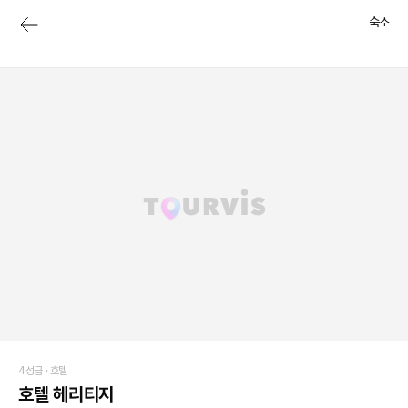
숙소
4성급 ·
호텔
호텔 헤리티지