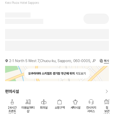
Keio Plaza Hotel Sapporo
2-1 North 5 West 7,Chuou-ku, Sapporo, 060-0005, JP
복사
오쿠라야마 스키점프 경기장 부근에 위치
지도보기
편의시설
24시간
미용실/뷰티
회의실
쇼핑구역
세탁시설
컨시어지
짐
프론트
샵
서비스
보관