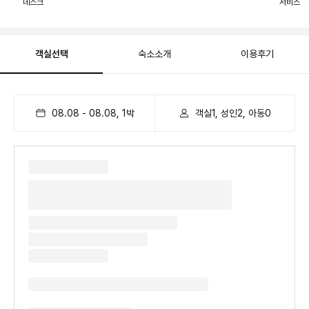
데스크
서비스
객실선택
숙소소개
이용후기
08.08
-
08.08
,
1
박
객실1, 성인2, 아동0