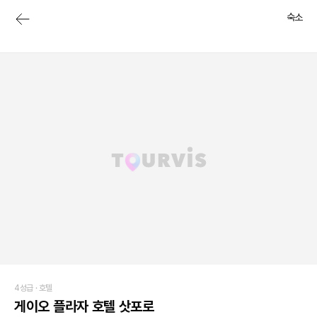
숙소
4성급 ·
호텔
게이오 플라자 호텔 삿포로