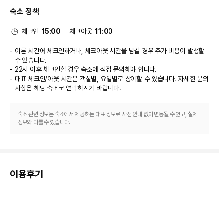
식당
숙소 정책
호텔에 있는 레스토랑 Glass Seasons에서 점심 식사를 즐겨보세요. 또는 편
하게 객실에서 룸서비스(이용 시간 제한)를 이용하실 수 있습니다. 바/라운지
에서는 좋아하는 음료를 마시며 갈증을 해소하실 수 있어요. 아침 식사(뷔페)를 
체크인
15:00
체크아웃
11:00
매일 06:00 ~ 10:30에 유료로 이용하실 수 있습니다.
비즈니스, 기타 편의시설
이른 시간에 체크인하거나, 체크아웃 시간을 넘길 경우 추가 비용이 발생할
대표적인 편의 시설과 서비스로는 비즈니스 센터, 간편 체크인, 드라이클리닝/
수 있습니다.
세탁 서비스 등이 있습니다. 이 호텔의 행사 시설은 컨퍼런스 공간 및 19 개 회
22시 이후 체크인할 경우 숙소에 직접 문의해야 합니다.
의실 등으로 구성되어 있습니다. 시설 내에서 셀프 주차(요금 별도) 이용이 가
대표 체크인/아웃 시간은 객실별, 요일별로 상이할 수 있습니다. 자세한 문의
능합니다.
사항은 해당 숙소
로 연락하시기 바랍니다.
숙소 관련 정보는 숙소에서 제공하는 대표 정보로 사전 안내 없이 변동될 수 있고, 실제
정보와 다를 수 있습니다.
이용후기