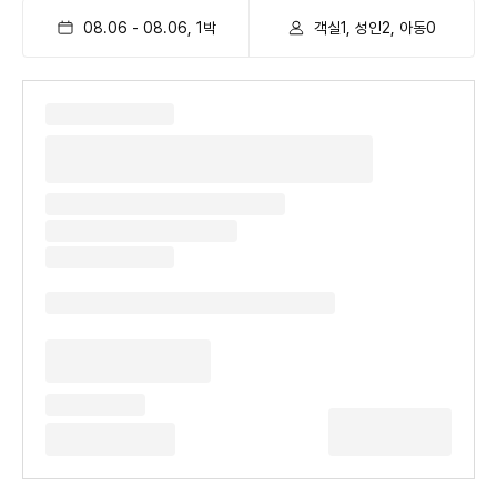
08.06
-
08.06
,
1
박
객실1, 성인2, 아동0