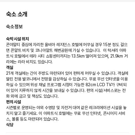
숙소 소개
숙소정보
숙박 시설 위치
콘야알티 중심에 자리한 올비아 레지던스 호텔에 머무실 경우 15분 정도 걸으
면 콘얄트 비치 및 코니아알트 해변공원에 가실 수 있습니다.  이 럭셔리 아파
트식 호텔에서 테라 시티 쇼핑센터까지는 13.5km 떨어져 있으며, 21.9km 거
리에는 라라 비치도 있습니다.
객실
21개 객실에는 간이 주방도 마련되어 있어 편하게 머무실 수 있습니다. 객실에 
딸린 전용 발코니에서 전망을 감상하실 수 있습니다. 무료 무선 인터넷을 이용
하실 수 있으며 위성 채널 프로그램 시청이 가능한 82cm LCD TV가 구비되
어 있어 지루하지 않게 시간을 보내실 수 있습니다. 편의 시설/서비스로는 전
화 외에 금고 및 책상도 있습니다.
편의 시설
시즌별로 운영되는 야외 수영장 및 자전거 대여 같은 레크리에이션 시설을 놓
치지 말고 즐기세요. 이 아파트식 호텔에는 무료 무선 인터넷, 콘시어지 서비
스, 볼룸 등도 마련되어 있습니다.
식당
이 아파트식 호텔에서는 24시간 룸서비스를 이용하실 수 있습니다. 바/라운지