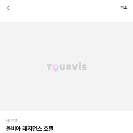
숙소
아파토텔
올비아 레지던스 호텔