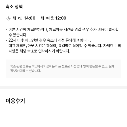
에서는 좋아하는 음료를 마시며 갈증을 해소하실 수 있어요. 아침 식사(뷔페)가 
숙소 정책
매일 07:00 ~ 10:00에 무료로 제공됩니다.
비즈니스, 기타 편의시설
대표적인 편의 시설과 서비스로는 간편 체크인, 드라이클리닝/세탁 서비스, 
체크인
14:00
체크아웃
12:00
24시간 운영되는 프런트 데스크 등이 있습니다. 고객께서는 별도 요금으로 왕
복 공항 셔틀(24시간 운행) 서비스를 이용하실 수 있고, 시설 내에서 무료 주차 
이른 시간에 체크인하거나, 체크아웃 시간을 넘길 경우 추가 비용이 발생할
대행도 가능합니다.
수 있습니다.
22시 이후 체크인할 경우 숙소에 직접 문의해야 합니다.
대표 체크인/아웃 시간은 객실별, 요일별로 상이할 수 있습니다. 자세한 문의
사항은 해당 숙소
로 연락하시기 바랍니다.
숙소 관련 정보는 숙소에서 제공하는 대표 정보로 사전 안내 없이 변동될 수 있고, 실제
정보와 다를 수 있습니다.
이용후기