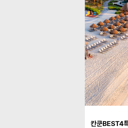
칸쿤BEST4