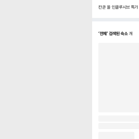
칸쿤 올 인클루시브 특가
‘
전체
’ 검색된 숙소
개