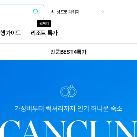
칸쿤BEST4특가