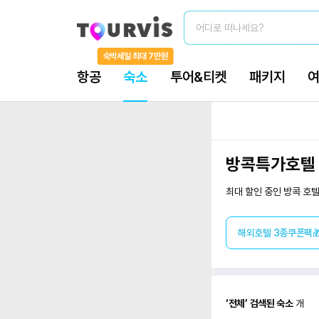
방콕특가호텔
최대 할인 중인 방콕 호텔
해외호텔 3종쿠폰팩
‘
전체
’ 검색된 숙소
개